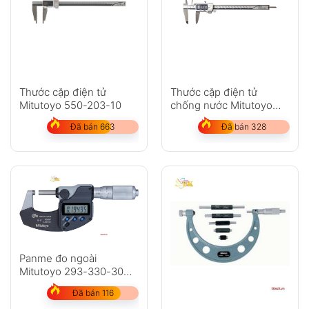
Thước cặp điện tử
Thước cặp điện tử
Mitutoyo 550-203-10
chống nước Mitutoyo
500-753-20
Đã bán 663
Đã bán 328
Panme đo ngoài
Mitutoyo 293-330-30
dải đo 0-25mm
Đã bán 116