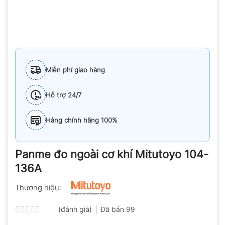
Miễn phí giao hàng
Hỗ trợ 24/7
Hàng chính hãng 100%
Panme đo ngoài cơ khí Mitutoyo 104-
136A
Thương hiệu:
(đánh giá)
Đã bán
99
Được