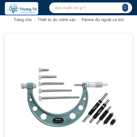
Bỏ
Tìm
kiếm:
qua
nội
Trang chủ
/
Thiết bị đo chính xác
/
Panme đo ngoài cơ khí
dung