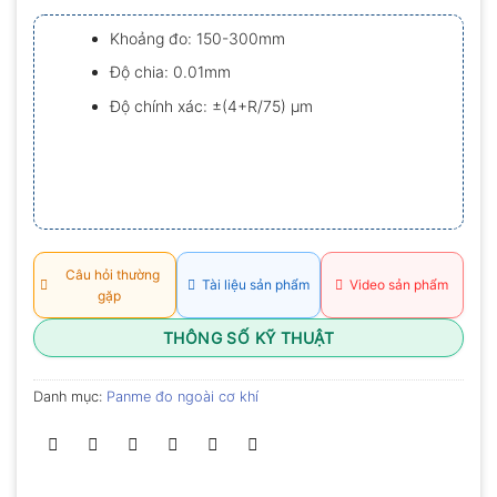
xếp
hạng
Khoảng đo: 150-300mm
0.0
5
Độ chia: 0.01mm
sao
Độ chính xác: ±(4+R/75) µm
Câu hỏi thường
Tài liệu sản phẩm
Video sản phẩm
gặp
THÔNG SỐ KỸ THUẬT
Danh mục:
Panme đo ngoài cơ khí