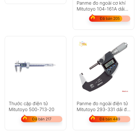
Panme đo ngoài cơ khí
Mitutoyo 104-161A dải
đo 50-150mm
Đã bán 205
Thước cặp điện tử
Panme đo ngoài điện tử
Mitutoyo 500-713-20
Mitutoyo 293-331 dải đo
25-50mm
Đã bán 217
Đã bán 449