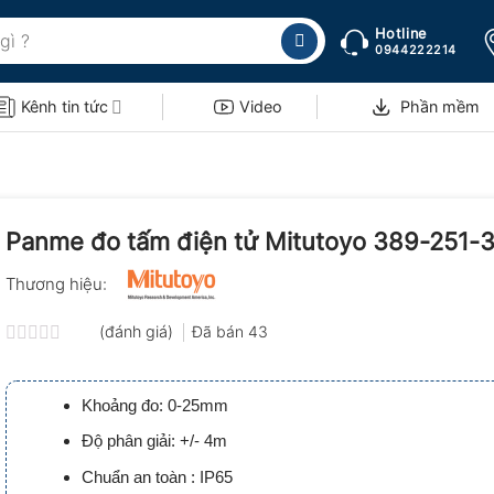
Hotline
0944222214
Kênh tin tức
Video
Phần mềm
Panme đo tấm điện tử Mitutoyo 389-251-
Thương hiệu:
(đánh giá)
Đã bán
43
Được
xếp
hạng
Khoảng đo: 0-25mm
0.0
5
Độ phân giải: +/- 4m
sao
Chuẩn an toàn : IP65