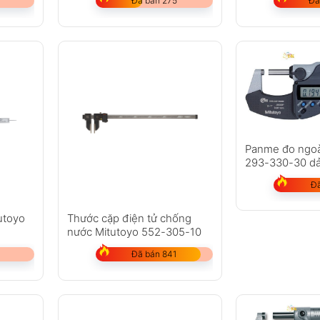
Đã bán 275
Đã
Panme đo ngoà
293-330-30 d
Đã
utoyo
Thước cặp điện tử chống
nước Mitutoyo 552-305-10
Đã bán 841