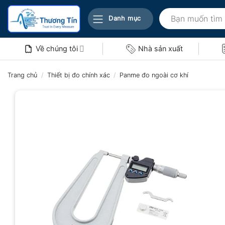
Bỏ
Tìm
qua
Danh mục
kiếm:
nội
dung
Về chúng tôi
Nhà sản xuất
Trang chủ
/
Thiết bị đo chính xác
/
Panme đo ngoài cơ khí