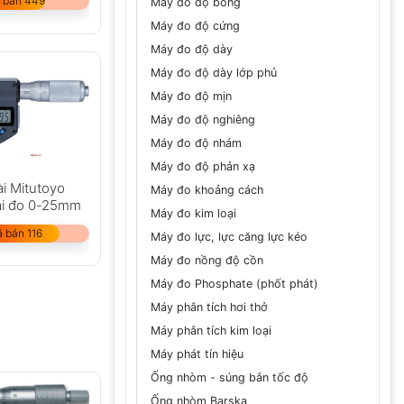
 bán 449
Máy đo độ bóng
Máy đo độ cứng
Máy đo độ dày
Máy đo độ dày lớp phủ
Máy đo độ mịn
Máy đo độ nghiêng
Máy đo độ nhám
Máy đo độ phản xạ
i Mitutoyo
Máy đo khoảng cách
ải đo 0-25mm
Máy đo kim loại
 bán 116
Máy đo lực, lực căng lực kéo
Máy đo nồng độ cồn
Máy đo Phosphate (phốt phát)
Máy phân tích hơi thở
Máy phân tích kim loại
Máy phát tín hiệu
Ống nhòm - súng bắn tốc độ
Ống nhòm Barska