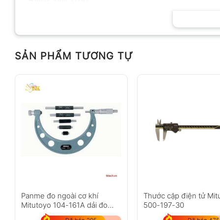
HÃNG SẢN XUẤT
SẢN PHẨM TƯƠNG TỰ
Panme đo ngoài cơ khí
Thước cặp điện tử Mit
Mitutoyo 104-161A dải đo
500-197-30
50-150mm