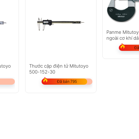
Panme Mitutoy
ngoài cơ khí 
Đã
utoyo
Thước cặp điện tử Mitutoyo
500-152-30
Đã bán 795