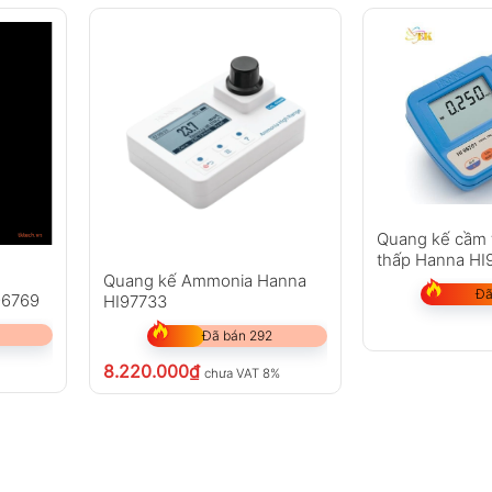
Quang kế cầm t
thấp Hanna HI
Quang kế Ammonia Hanna
Đã
96769
HI97733
Đã bán 292
8.220.000
₫
chưa VAT 8%