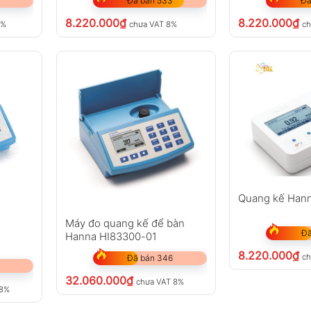
Đã bán 533
Đã
8.220.000
₫
8.220.000
₫
8%
chưa VAT 8%
ch
Quang kế Hann
Máy đo quang kế để bàn
Đã
Hanna HI83300-01
8.220.000
₫
ch
Đã bán 346
32.060.000
₫
chưa VAT 8%
 8%