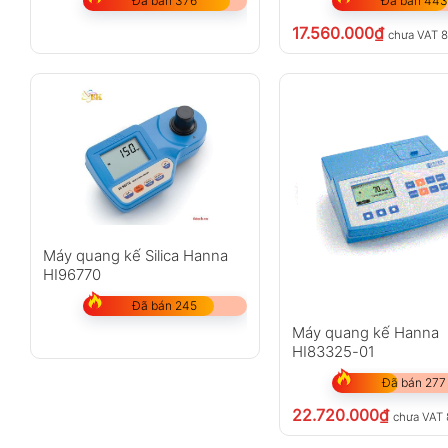
Đã bán 376
Đã bán 443
17.560.000
₫
chưa VAT 
Máy quang kế Silica Hanna
HI96770
Đã bán 245
Máy quang kế Hanna
HI83325-01
Đã bán 277
22.720.000
₫
chưa VAT