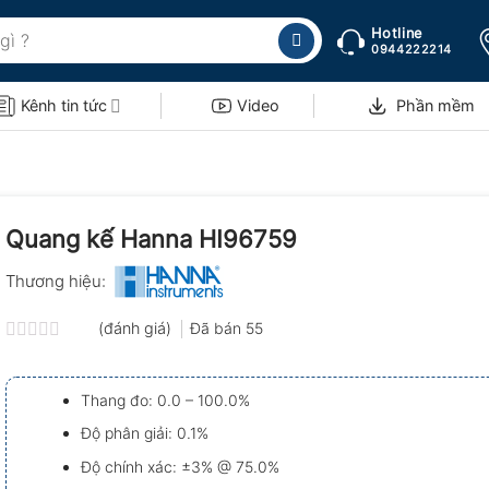
Hotline
0944222214
Kênh tin tức
Video
Phần mềm
Quang kế Hanna HI96759
Thương hiệu:
(đánh giá)
Đã bán
55
Được
xếp
hạng
Thang đo: 0.0 – 100.0%
0.0
5
Độ phân giải: 0.1%
sao
Độ chính xác: ±3% @ 75.0%