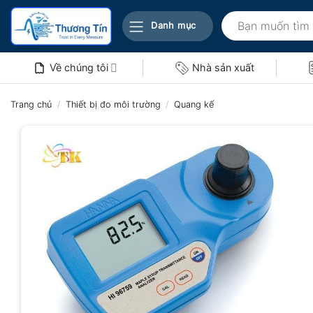
Bỏ
Tìm
qua
Danh mục
kiếm:
nội
dung
Về chúng tôi
Nhà sản xuất
Trang chủ
/
Thiết bị đo môi trường
/
Quang kế