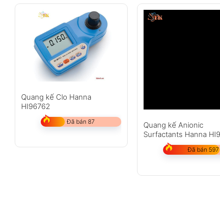
Quang kế Clo Hanna
HI96762
Đã bán 87
Quang kế Anionic
Surfactants Hanna HI
Đã bán 597