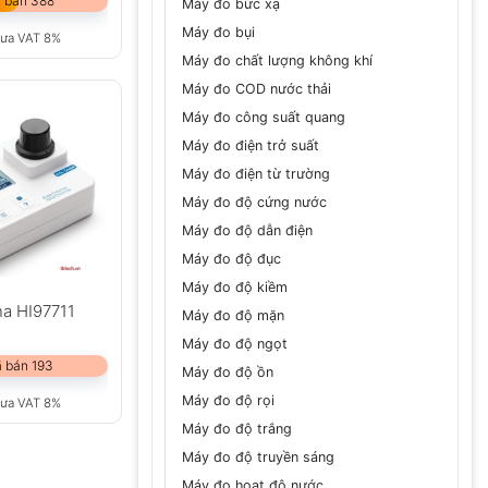
 bán 388
Máy đo bức xạ
Máy đo bụi
ưa VAT 8%
Máy đo chất lượng không khí
Máy đo COD nước thải
Máy đo công suất quang
Máy đo điện trở suất
Máy đo điện từ trường
Máy đo độ cứng nước
Máy đo độ dẫn điện
Máy đo độ đục
Máy đo độ kiềm
a HI97711
Máy đo độ mặn
Máy đo độ ngọt
 bán 193
Máy đo độ ồn
Máy đo độ rọi
ưa VAT 8%
Máy đo độ trắng
Máy đo độ truyền sáng
Máy đo hoạt độ nước