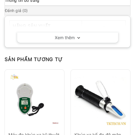
Thông tin bổ sung
Đánh giá (0)
HÃNG SẢN XUẤT
Hanna – Ý
Xem thêm
SẢN PHẨM TƯƠNG TỰ
Máy đo khúc xạ kỹ thuật
Khúc xạ kế đo độ mặn