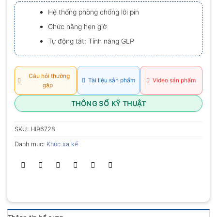
hạng
Hệ thống phòng chống lỗi pin
0.0
5
Chức năng hẹn giờ
sao
Tự động tắt; Tính năng GLP
Câu hỏi thường
Tài liệu sản phẩm
Video sản phẩm
gặp
THÔNG SỐ KỸ THUẬT
SKU:
HI96728
Danh mục:
Khúc xạ kế