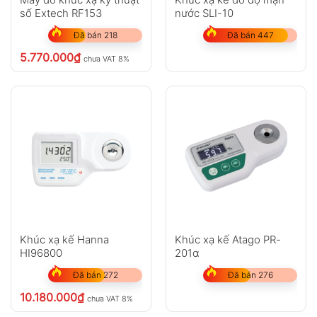
số Extech RF153
nước SLI-10
Đã bán 218
Đã bán 447
5.770.000
₫
chưa VAT 8%
Khúc xạ kế Hanna
Khúc xạ kế Atago PR-
HI96800
201α
Đã bán 272
Đã bán 276
10.180.000
₫
chưa VAT 8%