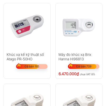
Khúc xạ kế kỹ thuật số
Máy đo khúc xạ Brix
Atago PR-50HO
Hanna HI96813
Đã bán 165
Đã bán 709
6.470.000
₫
chưa VAT 8%