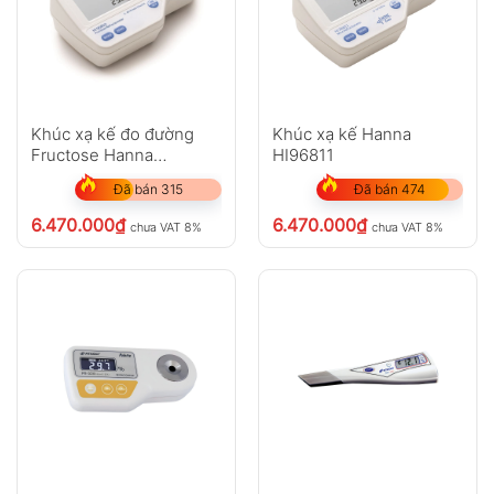
Khúc xạ kế đo đường
Khúc xạ kế Hanna
Fructose Hanna
HI96811
HI96802
Đã bán 315
Đã bán 474
6.470.000
₫
6.470.000
₫
chưa VAT 8%
chưa VAT 8%