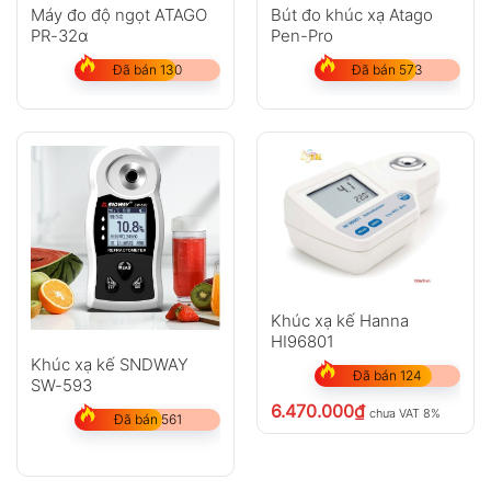
Máy đo độ ngọt ATAGO
Bút đo khúc xạ Atago
PR-32α
Pen-Pro
Đã bán 130
Đã bán 573
Khúc xạ kế Hanna
HI96801
Khúc xạ kế SNDWAY
Đã bán 124
SW-593
6.470.000
₫
chưa VAT 8%
Đã bán 561