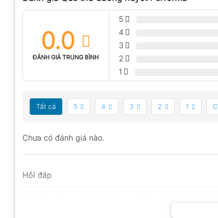
5
0.0
4
3
ĐÁNH GIÁ TRUNG BÌNH
2
1
Tất cả
5
4
3
2
1
C
Chưa có đánh giá nào.
Hỏi đáp