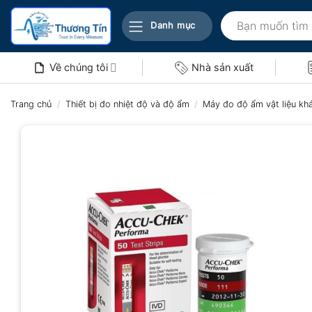
Bỏ
Tìm
qua
Danh mục
kiếm:
nội
dung
Về chúng tôi
Nhà sản xuất
Trang chủ
/
Thiết bị đo nhiệt độ và độ ẩm
/
Máy đo độ ẩm vật liệu kh