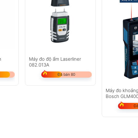
m
Máy đo độ ẩm Laserliner
082.013A
Đã bán 80
Máy đo khoảng
Bosch GLM40
Đã