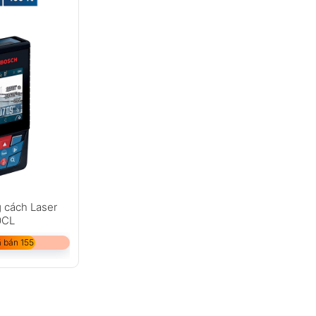
 cách Laser
0CL
 bán 155