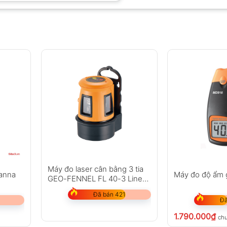
Máy đo laser cân bằng 3 tia
Hanna
Máy đo độ ẩm 
GEO-FENNEL FL 40-3 Liner
HP
Đã bán 421
Đã
1.790.000
₫
ch