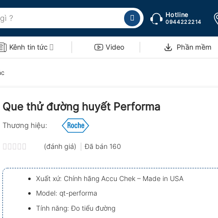
Hotline
0944222214
Kênh tin tức
Video
Phần mềm
ác
Que thử đường huyết Performa
Thương hiệu:
(đánh giá)
Đã bán
160
Được
xếp
hạng
Xuất xứ: Chính hãng Accu Chek – Made in USA
0.0
5
Model: qt-performa
sao
Tính năng: Đo tiểu đường