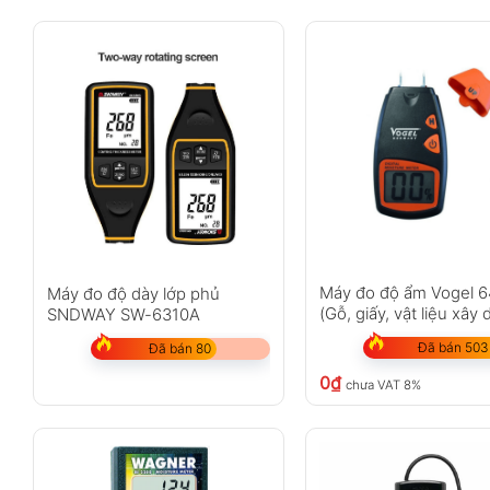
Máy đo độ ẩm Vogel 
Máy đo độ dày lớp phủ
(Gỗ, giấy, vật liệu xây
SNDWAY SW-6310A
Đã bán 503
Đã bán 80
0
₫
chưa VAT 8%