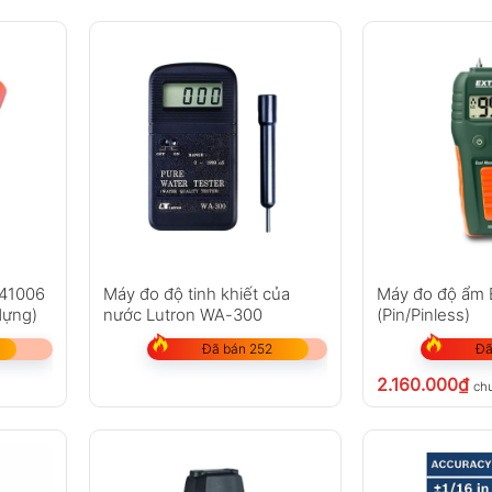
641006
Máy đo độ tinh khiết của
Máy đo độ ẩm
 dựng)
nước Lutron WA-300
(Pin/Pinless)
Đã bán 252
Đã
2.160.000
₫
ch