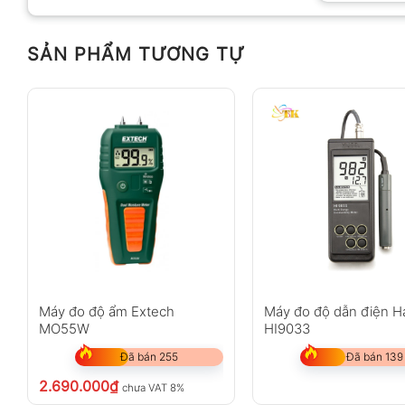
SẢN PHẨM TƯƠNG TỰ
Anh
Chị
Không có bình luận nào
Máy đo độ ẩm Extech
Máy đo độ dẫn điện 
MO55W
HI9033
Đã bán 255
Đã bán 139
2.690.000
₫
chưa VAT 8%