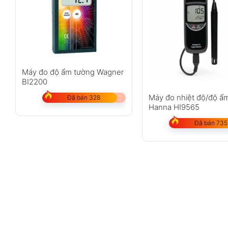
Máy đo độ ẩm tường Wagner
BI2200
Máy đo nhiệt độ/độ ẩ
Đã bán 328
Hanna HI9565
Đã bán 735