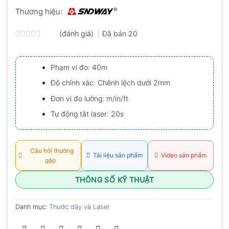
Thương hiệu:
(đánh giá)
Đã bán
20
Được
xếp
hạng
Phạm vi đo: 40m
0.0
5
Độ chính xác: Chênh lệch dưới 2mm
sao
Đơn vị đo lường: m/in/ft
Tự động tắt laser: 20s
Câu hỏi thường
Tài liệu sản phẩm
Video sản phẩm
gặp
THÔNG SỐ KỸ THUẬT
Danh mục:
Thước dây và Laser