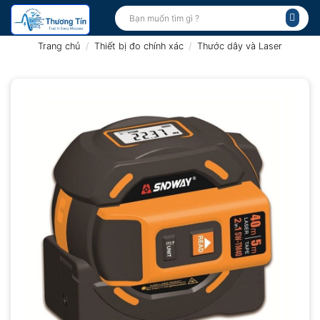
Bỏ
Tìm
kiếm:
qua
nội
Trang chủ
/
Thiết bị đo chính xác
/
Thước dây và Laser
dung