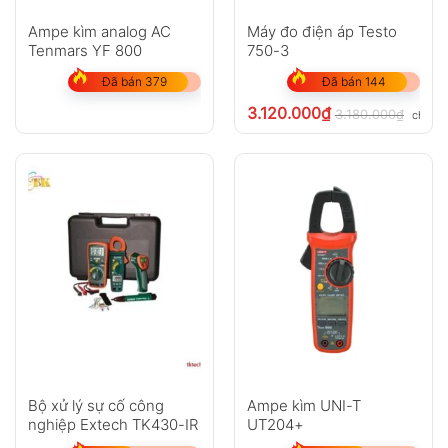
Ampe kìm analog AC
Máy đo điện áp Testo
Tenmars YF 800
750-3
Đã bán 379
Đã bán 144
3.120.000
₫
3.180.000
₫
chưa V
Bộ xử lý sự cố công
Ampe kìm UNI-T
nghiệp Extech TK430-IR
UT204+