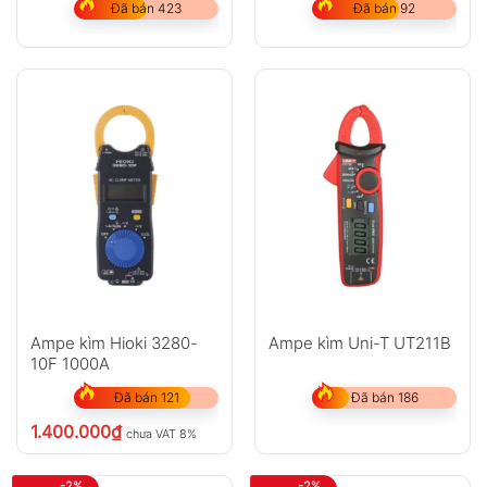
Đã bán 423
Đã bán 92
Ampe kìm Hioki 3280-
Ampe kìm Uni-T UT211B
10F 1000A
Đã bán 121
Đã bán 186
1.400.000
₫
chưa VAT 8%
-2%
-2%