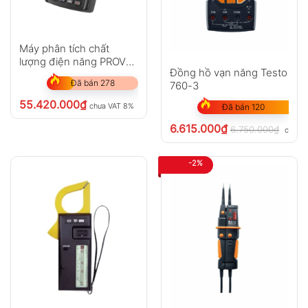
Máy phân tích chất
lượng điện năng PROVA
Đồng hồ vạn năng Testo
6830A+3006 (6000A)
Đã bán 278
760-3
55.420.000
₫
chưa VAT 8%
Đã bán 120
6.615.000
₫
6.750.000
₫
chưa 
-2%