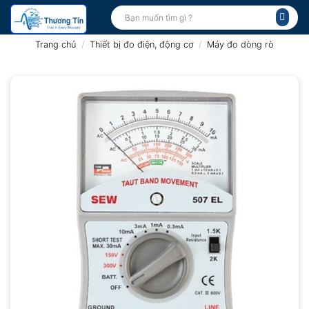
Bỏ
Tìm
kiếm:
qua
nội
Trang chủ
/
Thiết bị đo điện, động cơ
/
Máy đo dòng rò
dung