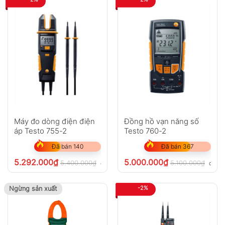
Máy đo dòng điện điện
Đồng hồ vạn năng số
áp Testo 755-2
Testo 760-2
Đã bán 140
Đã bán 367
5.292.000
₫
5.000.000
₫
5.400.000
₫
5.100.000
₫
chưa VAT 8%
chưa 
-2%
Ngừng sản xuất