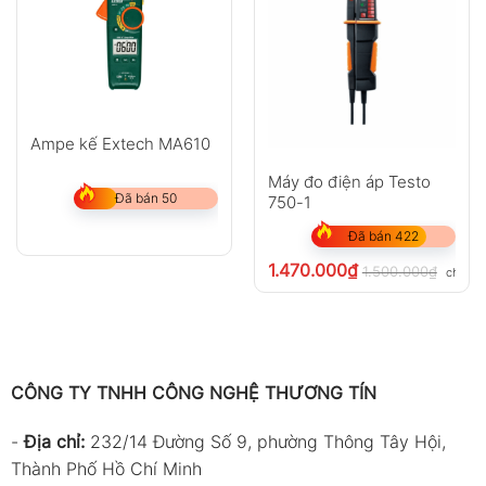
Ampe kế Extech MA610
Máy đo điện áp Testo
Đã bán 50
750-1
Đã bán 422
1.470.000
₫
1.500.000
₫
chưa V
CÔNG TY TNHH CÔNG NGHỆ THƯƠNG TÍN
-
Địa chỉ:
232/14 Đường Số 9, phường Thông Tây Hội,
Thành Phố Hồ Chí Minh