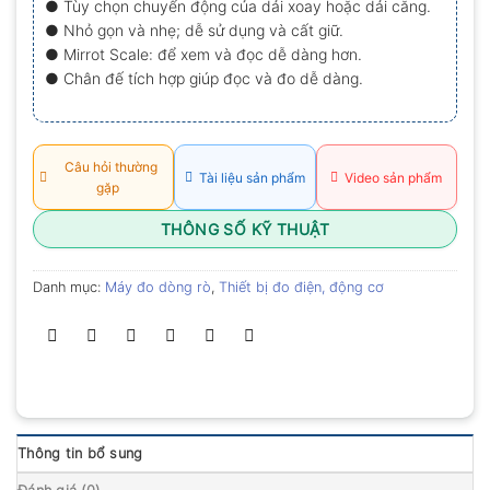
● Tùy chọn chuyển động của dải xoay hoặc dải căng.
0.0
● Nhỏ gọn và nhẹ; dễ sử dụng và cất giữ.
5
sao
● Mirrot Scale: để xem và đọc dễ dàng hơn.
● Chân đế tích hợp giúp đọc và đo dễ dàng.
Câu hỏi thường
Tài liệu sản phẩm
Video sản phẩm
gặp
THÔNG SỐ KỸ THUẬT
Danh mục:
Máy đo dòng rò
,
Thiết bị đo điện, động cơ
Thông tin bổ sung