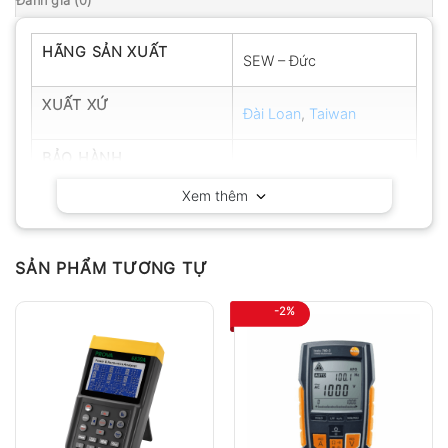
Đánh giá (0)
HÃNG SẢN XUẤT
SEW – Đức
XUẤT XỨ
Đài Loan
,
Taiwan
BẢO HÀNH
12 tháng
Xem thêm
SẢN PHẨM TƯƠNG TỰ
-2%