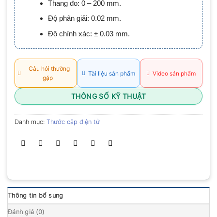
Thang đo: 0 – 200 mm.
0.0
5
Độ phân giải: 0.02 mm.
sao
Độ chính xác: ± 0.03 mm.
Câu hỏi thường
Tài liệu sản phẩm
Video sản phẩm
gặp
THÔNG SỐ KỸ THUẬT
Danh mục:
Thước cặp điện tử
Thông tin bổ sung
Đánh giá (0)