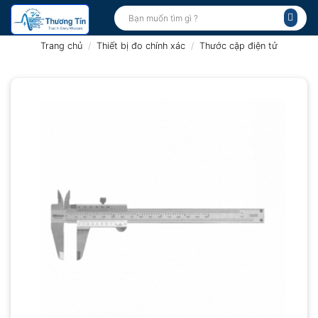
Bỏ
Tìm
kiếm:
qua
nội
Trang chủ
/
Thiết bị đo chính xác
/
Thước cặp điện tử
dung