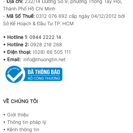
-
Địa chỉ:
232/14 Đường Số 9, phường Thông Tây Hội,
Thành Phố Hồ Chí Minh
-
Mã Số Thuế:
0312 076 692 cấp ngày 04/12/2012 bởi
Sở Kế Hoạch & Đầu Tư TP. HCM
•
Hotline 1
:
0944 2222 14
•
Hotline 2:
0928 218 268
• Điện thoại:
(028) 66 505 111
•
Email:
info@thuongtin.net
VỀ CHÚNG TÔI
•
Giới thiệu
•
Thông tin pháp lý
•
Kênh thông tin