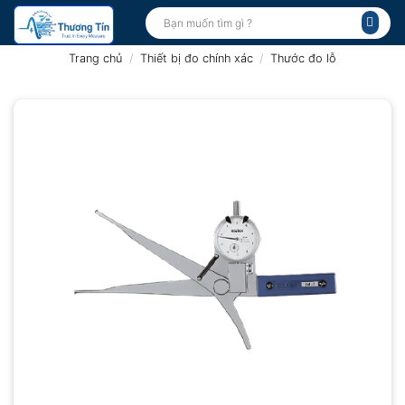
Bỏ
Tìm
kiếm:
qua
nội
Trang chủ
/
Thiết bị đo chính xác
/
Thước đo lỗ
dung