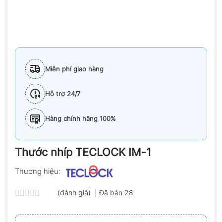
Miễn phí giao hàng
Hỗ trợ 24/7
Hàng chính hãng 100%
Thước nhíp TECLOCK IM-1
Thương hiệu:
(đánh giá)
Đã bán
28
Được
xếp
hạng