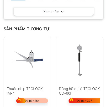
Có video
Có ảnh
Xem thêm
Chưa có đánh giá nào.
SẢN PHẨM TƯƠNG TỰ
Hỏi đáp
Anh
Chị
Thước nhíp TECLOCK
Đồng hồ đo lỗ TECLOCK
IM-4
CD-60F
GỬI
Đã bán 164
Đã bán 377