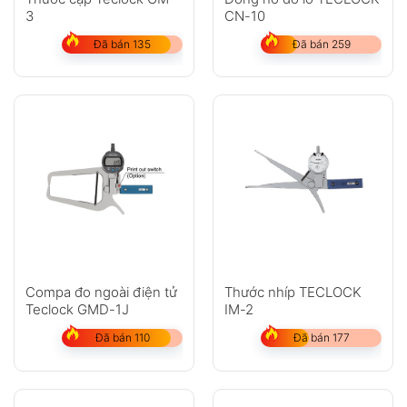
3
CN-10
Đã bán 135
Đã bán 259
Compa đo ngoài điện tử
Thước nhíp TECLOCK
Teclock GMD-1J
IM-2
Đã bán 110
Đã bán 177