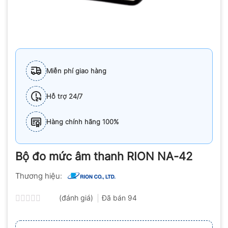
Miễn phí giao hàng
Hỗ trợ 24/7
Hàng chính hãng 100%
Bộ đo mức âm thanh RION NA-42
Thương hiệu:
(đánh giá)
Đã bán
94
Được
xếp
hạng