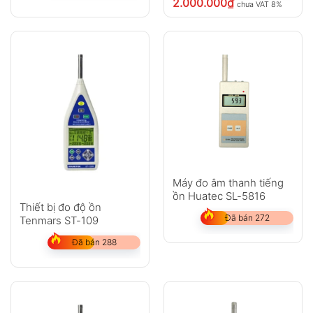
2.000.000
₫
chưa VAT 8%
Máy đo âm thanh tiếng
ồn Huatec SL-5816
Thiết bị đo độ ồn
Đã bán 272
Tenmars ST-109
Đã bán 288