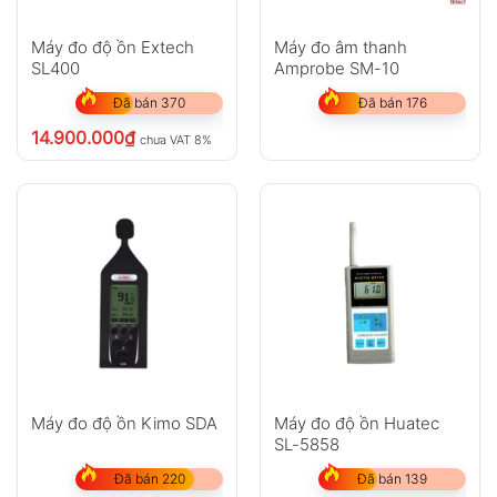
Máy đo độ ồn Extech
Máy đo âm thanh
SL400
Amprobe SM-10
Đã bán 370
Đã bán 176
14.900.000
₫
chưa VAT 8%
Máy đo độ ồn Kimo SDA
Máy đo độ ồn Huatec
SL-5858
Đã bán 220
Đã bán 139