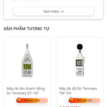
HÃNG SẢN XUẤT
RION – Nhật Bản
Xem thêm
SẢN PHẨM TƯƠNG TỰ
Máy đo âm thanh tiếng
Máy đo độ ồn Tenmars
ồn Tenmars ST-107
TM-101
Đã bán 629
Đã bán 195