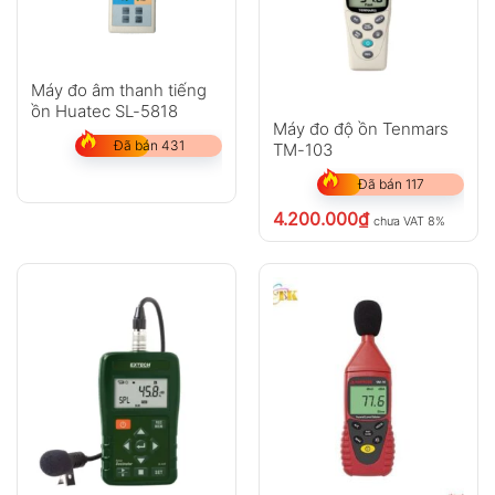
Máy đo âm thanh tiếng
ồn Huatec SL-5818
Máy đo độ ồn Tenmars
Đã bán 431
TM-103
Đã bán 117
4.200.000
₫
chưa VAT 8%