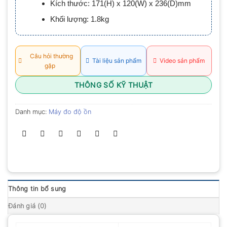
Kích thước: 171(H) x 120(W) x 236(D)mm
0.0
5
Khối lượng: 1.8kg
sao
Câu hỏi thường
Tài liệu sản phẩm
Video sản phẩm
gặp
THÔNG SỐ KỸ THUẬT
Danh mục:
Máy đo độ ồn
Thông tin bổ sung
Đánh giá (0)