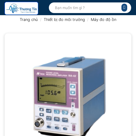
Bỏ
Tìm
kiếm:
qua
nội
Trang chủ
/
Thiết bị đo môi trường
/
Máy đo độ ồn
dung