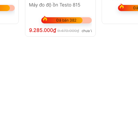
Máy đo độ ồn Testo 815
Đã
Đã bán 382
9.285.000
₫
9.470.000
₫
chưa VAT 8%