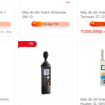
16-1
Máy đo âm thanh Amprobe
Máy đo âm tha
SM-10
Tenmars ST-1
Đã bán 176
Đã
11.000.000
₫
00
₫
chưa VAT 8%
c
-2%
 Kimo
Máy đo âm tha
Huatec SL-581