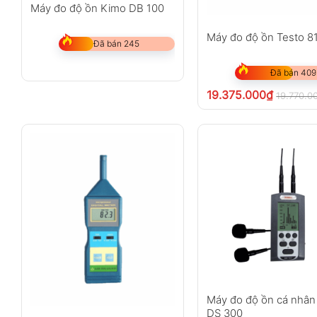
Máy đo độ ồn Kimo DB 100
Máy đo độ ồn Testo 8
Đã bán 245
Đã bán 409
19.375.000
₫
19.770.0
Máy đo độ ồn cá nhân
DS 300