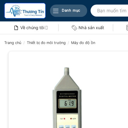
Bỏ
Tìm
qua
Danh mục
kiếm:
nội
dung
Về chúng tôi
Nhà sản xuất
Trang chủ
/
Thiết bị đo môi trường
/
Máy đo độ ồn