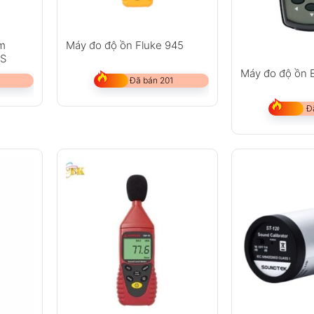
âm
Máy đo độ ồn Fluke 945
7S
Máy đo độ ồn 
Đã bán 201
Đ