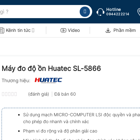
Hotline
0944222214
Kênh tin tức
Video
Phần mềm
Máy đo độ ồn Huatec SL-5866
Thương hiệu:
(đánh giá)
Đã bán
60
Được
xếp
hạng
Sử dụng mạch MICRO-COMPUTER LSI độc quyền và pha t
0.0
cho phép đo nhanh và chính xác
5
sao
Phạm vi đo rộng và độ phân giải cao