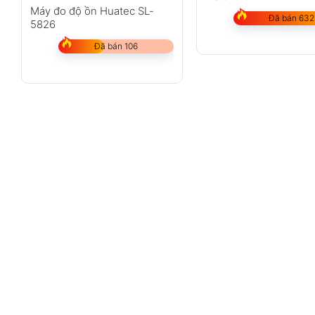
Máy đo độ ồn Huatec SL-
Đã bán 632
5826
Đã bán 106