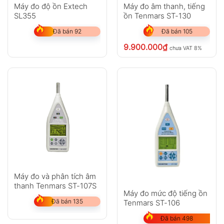
Máy đo độ ồn Extech
Máy đo âm thanh, tiếng
SL355
ồn Tenmars ST-130
Đã bán 92
Đã bán 105
9.900.000
₫
chưa VAT 8%
Máy đo và phân tích âm
thanh Tenmars ST-107S
Máy đo mức độ tiếng ồn
Đã bán 135
Tenmars ST-106
Đã bán 498