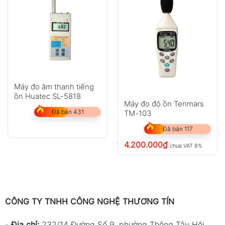
Máy đo âm thanh tiếng
ồn Huatec SL-5818
Máy đo độ ồn Tenmars
Đã bán 431
TM-103
Đã bán 117
4.200.000
₫
chưa VAT 8%
CÔNG TY TNHH CÔNG NGHỆ THƯƠNG TÍN
-
Địa chỉ:
232/14 Đường Số 9, phường Thông Tây Hội,