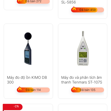
Đã bán 272
SL-5856
Đã bán 459
Máy đo độ ồn KIMO DB
Máy đo và phân tích âm
300
thanh Tenmars ST-107S
Đã bán 114
Đã bán 135
-2%