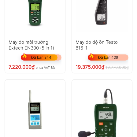
Máy đo môi trường
Máy đo độ ồn Testo
Extech EN300 (5 in 1)
816-1
Đã bán 844
Đã bán 409
7.220.000
₫
19.375.000
₫
19.770.000
₫
chưa VAT 8%
chư