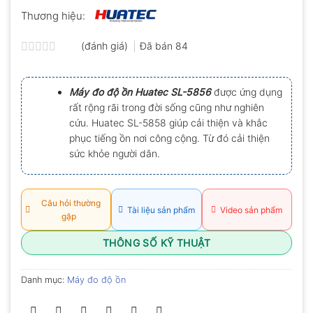
Thương hiệu:
(đánh giá)
Đã bán
84
Được
xếp
hạng
Máy đo độ ồn Huatec SL-5856
được ứng dụng
0.0
rất rộng rãi trong đời sống cũng như nghiên
5
sao
cứu. Huatec SL-5858 giúp cải thiện và khắc
phục tiếng ồn nơi công cộng. Từ đó cải thiện
sức khỏe người dân.
Câu hỏi thường
Tài liệu sản phẩm
Video sản phẩm
gặp
THÔNG SỐ KỸ THUẬT
Danh mục:
Máy đo độ ồn