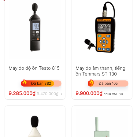
Máy đo độ ồn Testo 815
Máy đo âm thanh, tiếng
ồn Tenmars ST-130
Đã bán 382
Đã bán 105
9.285.000
₫
9.900.000
₫
9.470.000
₫
chưa VAT 8%
chưa VAT 8%