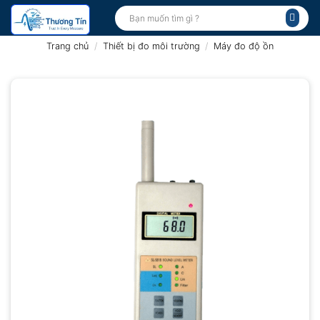
Bỏ
Tìm
kiếm:
qua
nội
Trang chủ
/
Thiết bị đo môi trường
/
Máy đo độ ồn
dung