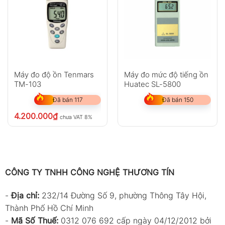
Máy đo độ ồn Tenmars
Máy đo mức độ tiếng ồn
TM-103
Huatec SL-5800
Đã bán 117
Đã bán 150
4.200.000
₫
chưa VAT 8%
CÔNG TY TNHH CÔNG NGHỆ THƯƠNG TÍN
-
Địa chỉ:
232/14 Đường Số 9, phường Thông Tây Hội,
Thành Phố Hồ Chí Minh
-
Mã Số Thuế:
0312 076 692 cấp ngày 04/12/2012 bởi