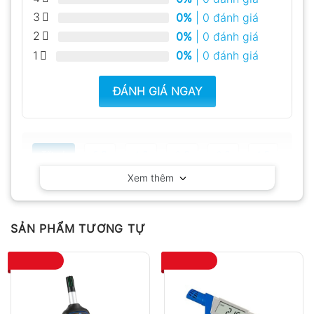
3
0%
| 0 đánh giá
2
0%
| 0 đánh giá
1
0%
| 0 đánh giá
ĐÁNH GIÁ NGAY
Tất cả
5
4
3
2
1
Xem thêm
Có video
Có ảnh
Chưa có đánh giá nào.
SẢN PHẨM TƯƠNG TỰ
Hỏi đáp