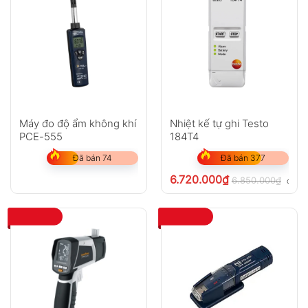
Máy đo độ ẩm không khí
Nhiệt kế tự ghi Testo
PCE-555
184T4
Đã bán 74
Đã bán 377
6.720.000
₫
6.850.000
₫
chưa 