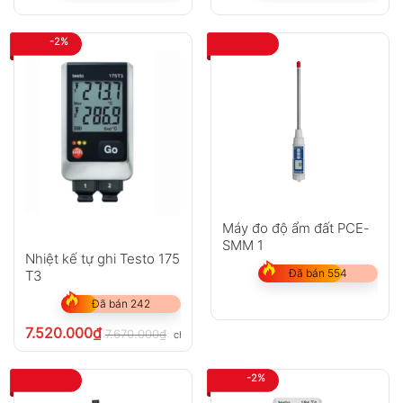
-2%
Máy đo độ ẩm đất PCE-
SMM 1
Nhiệt kế tự ghi Testo 175
Đã bán 554
T3
Đã bán 242
7.520.000
₫
7.670.000
₫
chưa VAT 8%
-2%