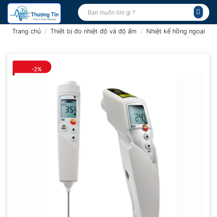
Bỏ
Tìm
kiếm:
qua
nội
Trang chủ
/
Thiết bị đo nhiệt độ và độ ẩm
/
Nhiệt kế hồng ngoại
dung
-2%