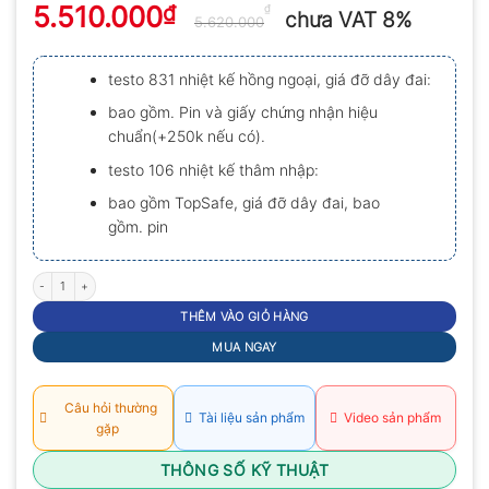
5.510.000
₫
xếp
₫
chưa VAT 8%
5.620.000
hạng
0.0
5
testo 831 nhiệt kế hồng ngoại, giá đỡ dây đai:
sao
bao gồm. Pin và giấy chứng nhận hiệu
chuẩn(+250k nếu có).
testo 106 nhiệt kế thâm nhập:
bao gồm TopSafe, giá đỡ dây đai, bao
gồm. pin
Bộ gồm testo 831 và testo 106: nhiệt kế hồng ngoại số lượng
THÊM VÀO GIỎ HÀNG
MUA NGAY
Câu hỏi thường
Tài liệu sản phẩm
Video sản phẩm
gặp
THÔNG SỐ KỸ THUẬT