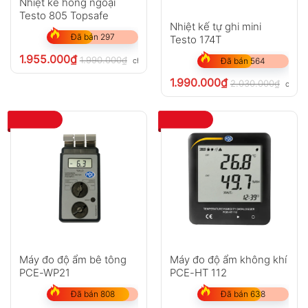
Nhiệt kế hồng ngoại
Testo 805 Topsafe
Nhiệt kế tự ghi mini
Đã bán 297
Testo 174T
1.955.000
₫
1.990.000
₫
chưa VAT 8%
Đã bán 564
1.990.000
₫
2.030.000
₫
chưa 
Máy đo độ ẩm bê tông
Máy đo độ ẩm không khí
PCE-WP21
PCE-HT 112
Đã bán 808
Đã bán 638