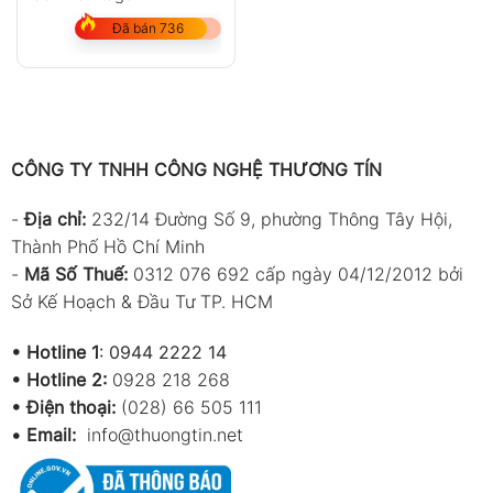
Chức năng đo liên tục tự động cho kết quả
COFFEE (Brix)
Đã bán 736
ổn định
Hỗ trợ tối ưu hương vị và mùi thơm cà phê
Phù hợp cho barista và chuyên gia rang
xay
CÔNG TY TNHH CÔNG NGHỆ THƯƠNG TÍN
Thiết kế nhỏ gọn, dễ sử dụng
Độ phân giải cao cho kết quả chính xác
-
Địa chỉ:
232/14 Đường Số 9, phường Thông Tây Hội,
Thành Phố Hồ Chí Minh
Hỗ trợ nghiên cứu và phát triển công thức
-
Mã Số Thuế:
0312 076 692 cấp ngày 04/12/2012 bởi
pha chế
Sở Kế Hoạch & Đầu Tư TP. HCM
Tối ưu cho hiệu chỉnh máy pha cà phê
•
Hotline 1
:
0944 2222 14
Đặc điểm nổi bật
•
Hotline 2:
0928 218 268
• Điện thoại:
(028) 66 505 111
Bộ thiết bị chuyên dụng dành cho ngành
•
Email:
info@thuongtin.net
cà phê chuyên nghiệp
Kiểm soát đồng thời nồng độ chiết xuất và