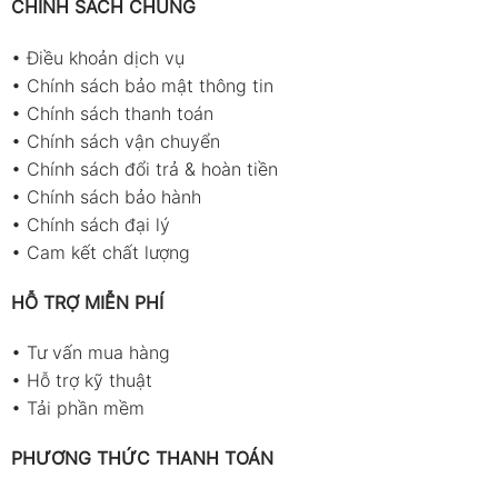
CHÍNH SÁCH CHUNG
trung tâm đào tạo barista
•
Điều khoản dịch vụ
Thông số kỹ thuật
•
Chính sách bảo mật thông tin
Thông số
Giá trị
•
Chính sách thanh toán
•
Chính sách vận chuyển
Model
Coffee Meister Set (BX/TDS・
•
Chính sách đổi trả & hoàn tiền
pH)
•
Chính sách bảo hành
Mã sản phẩm
4007
•
Chính sách đại lý
(Cat.No.)
•
Cam kết chất lượng
Dải đo (Range)
Brix: 0.00 ~ 25.00%
TDS: 0.00 ~ 22.00%
HỖ TRỢ MIỄN PHÍ
pH: 0.00 ~ 14.00
•
Tư vấn mua hàng
Độ phân giải
Brix: 0.01%
•
Hỗ trợ kỹ thuật
(Resolution)
TDS: 0.01%
pH: 0.01
•
Tải phần mềm
Độ chính xác
Brix: ±0.10%
PHƯƠNG THỨC THANH TOÁN
(Accuracy)
TDS: ±0.15%
pH: ±0.10