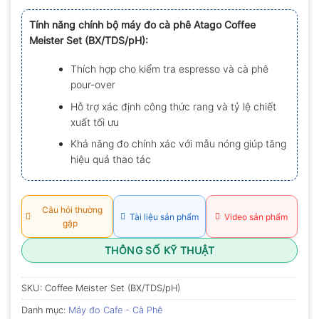
xếp
hạng
Tính năng chính bộ máy đo cà phê Atago Coffee
0.0
Meister Set (BX/TDS/pH):
5
sao
Thích hợp cho kiểm tra espresso và cà phê
pour-over
Hỗ trợ xác định công thức rang và tỷ lệ chiết
xuất tối ưu
Khả năng đo chính xác với mẫu nóng giúp tăng
hiệu quả thao tác
Câu hỏi thường
Tài liệu sản phẩm
Video sản phẩm
gặp
THÔNG SỐ KỸ THUẬT
SKU:
Coffee Meister Set (BX/TDS/pH)
Danh mục:
Máy đo Cafe - Cà Phê