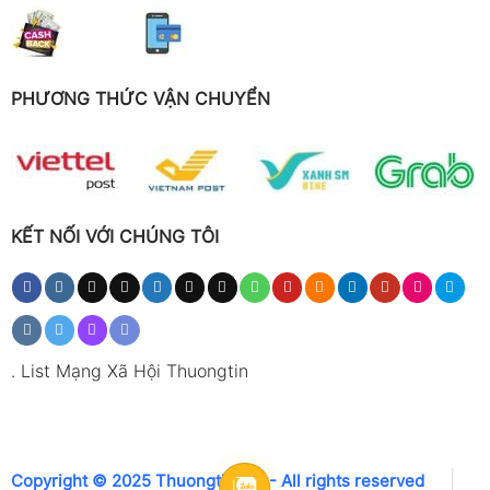
Bộ sản phẩm (Set
Máy đo PAL-COFFEE (BX/TDS)
Contents)
Máy đo PAL-COFFEE(pH) kèm
vỏ silicone
Dung dịch chuẩn pH4.01 /
PHƯƠNG THỨC VẬN CHUYỂN
pH6.86 / pH9.18
Ứng dụng sản phẩm
Kiểm tra nồng độ chiết xuất cà phê
KẾT NỐI VỚI CHÚNG TÔI
Đo TDS cho espresso và cà phê pha tay
Kiểm tra độ pH của nước pha cà phê
Kiểm soát chất lượng đồ uống trong quán
cà phê
.
List Mạng Xã Hội Thuongtin
Phát triển công thức rang xay mới
Hiệu chỉnh và tối ưu máy pha cà phê
Ổn định hương vị cà phê giữa các mẻ pha
Copyright © 2025 Thuongtin.net - All rights reserved