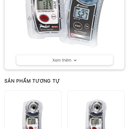
Xem thêm
Bộ máy đo cà phê Atago Coffee Meister Set
(BX/TDS/pH)
SẢN PHẨM TƯƠNG TỰ
Bộ thiết bị chuyên dụng dành cho barista và
chuyên gia pha chế cà phê Atago Coffee Meister
Set (BX/TDS/pH) tích hợp khả năng đo Brix, TDS và
pH nhằm kiểm soát toàn diện chất lượng chiết xuất
cà phê. Bộ sản phẩm bao gồm máy đo PAL-
COFFEE (BX/TDS) và máy đo pH PAL-pH giúp