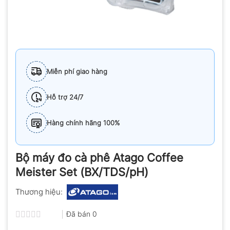
Miễn phí giao hàng
Hỗ trợ 24/7
Hàng chính hãng 100%
Bộ máy đo cà phê Atago Coffee
Meister Set (BX/TDS/pH)
Thương hiệu:
Đã bán
0
Được