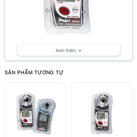
Xem thêm
Máy đo độ ngọt Cafe – Cà Phê Atago PAL-COFFEE
(Brix)
SẢN PHẨM TƯƠNG TỰ
Máy đo độ ngọt chuyên dụng Atago PAL-COFFEE
(Brix)
hỗ trợ barista kiểm soát chất lượng chiết
xuất và duy trì hương vị đồ uống ổn định. Đây là
dòng máy được nhiều chuyên gia pha chế cà phê
sử dụng nhờ khả năng đo nhanh, độ chính xác cao
và thao tác đơn giản.
Máy sở hữu độ phân giải cao 0.01%, cho phép nhận