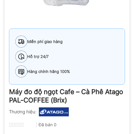
Miễn phí giao hàng
Hỗ trợ 24/7
Hàng chính hãng 100%
Máy đo độ ngọt Cafe – Cà Phê Atago
PAL-COFFEE (Brix)
Thương hiệu:
Đã bán
0
Được