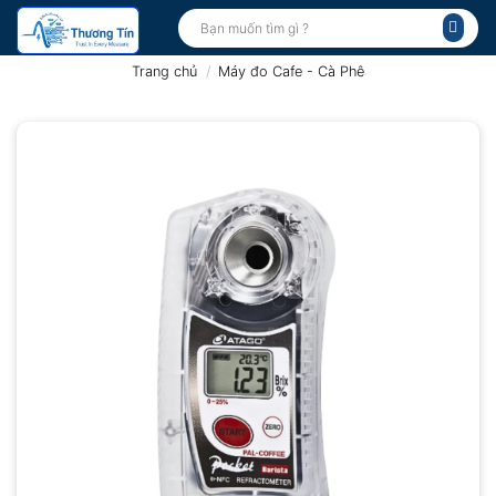
Bỏ
Tìm
kiếm:
qua
nội
Trang chủ
/
Máy đo Cafe - Cà Phê
dung