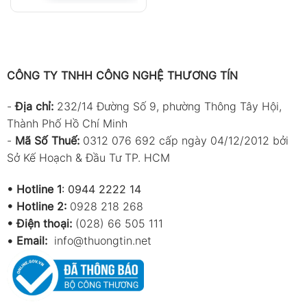
Thiết kế nhỏ gọn, dễ thao tác
Chuẩn chống nước IP65
Phù hợp cho espresso và cà phê pha thủ
công
CÔNG TY TNHH CÔNG NGHỆ THƯƠNG TÍN
Đặc điểm nổi bật
-
Địa chỉ:
232/14 Đường Số 9, phường Thông Tây Hội,
Thiết bị chuyên dụng cho ngành cà phê
Thành Phố Hồ Chí Minh
chuyên nghiệp
-
Mã Số Thuế:
0312 076 692 cấp ngày 04/12/2012 bởi
Sở Kế Hoạch & Đầu Tư TP. HCM
Hỗ trợ kiểm soát chất lượng chiết xuất
espresso
•
Hotline 1
:
0944 2222 14
Đo nhanh và có độ lặp lại cao
•
Hotline 2:
0928 218 268
• Điện thoại:
(028) 66 505 111
Phù hợp cho nghiên cứu công thức pha
•
Email:
info@thuongtin.net
chế
Hỗ trợ ổn định hương vị giữa các lần pha
Đo chính xác ngay cả với cà phê mới pha