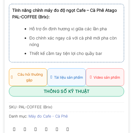
xếp
hạng
Tính năng chính máy đo độ ngọt Cafe – Cà Phê Atago
0.0
PAL-COFFEE (Brix):
5
sao
Hỗ trợ ổn định hương vị giữa các lần pha
Đo chính xác ngay cả với cà phê mới pha còn
nóng
Thiết kế cầm tay tiện lợi cho quầy bar
Câu hỏi thường
Tài liệu sản phẩm
Video sản phẩm
gặp
THÔNG SỐ KỸ THUẬT
SKU:
PAL-COFFEE (Brix)
Danh mục:
Máy đo Cafe - Cà Phê