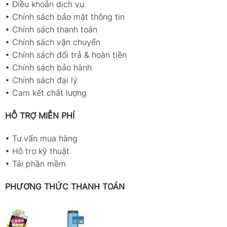
•
Điều khoản dịch vụ
Dải đo
0.00 ~ 25.00 %Brix
•
Chính sách bảo mật thông tin
Độ chính xác
±0.10 %Brix
•
Chính sách thanh toán
•
Chính sách vận chuyển
Lượng mẫu đo
2 ~ 3 giọt
•
Chính sách đổi trả & hoàn tiền
Thời gian đo
Khoảng 3 giây
•
Chính sách bảo hành
•
Chính sách đại lý
Nguồn cấp
2 pin AAA
•
Cam kết chất lượng
Chuẩn bảo vệ
IP65 chống nước
HỖ TRỢ MIỄN PHÍ
Kích thước & khối lượng
5.5 × 3.1 × 10.9 cm / 100g
•
Tư vấn mua hàng
Ứng dụng sản phẩm
•
Hỗ trợ kỹ thuật
•
Tải phần mềm
Đo độ ngọt và nồng độ cà phê espresso
Kiểm tra chất lượng chiết xuất cà phê
PHƯƠNG THỨC THANH TOÁN
Hỗ trợ tối ưu công thức pha chế
Ổn định hương vị đồ uống