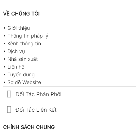
còn nóng
Thiết kế cầm tay tiện lợi cho quầy bar
VỀ CHÚNG TÔI
Tiêu thụ lượng mẫu thấp giúp tiết kiệm
•
Giới thiệu
nguyên liệu
•
Thông tin pháp lý
Khả năng chống nước phù hợp môi trường
•
Kênh thông tin
pha chế
•
Dịch vụ
•
Nhà sản xuất
Thích hợp cho quán cà phê, phòng lab và
•
Liên hệ
đào tạo barista
•
Tuyển dụng
Thông số kỹ thuật
•
Sơ đồ Website
Đối Tác Phân Phối
Hạng mục chính
Thông số kỹ thuật
Model
PAL-COFFEE(BX)
Đối Tác Liên Kết
Mã sản phẩm
4523
CHÍNH SÁCH CHUNG
Thang đo
Brix