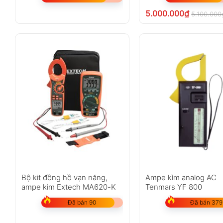
5.000.000
₫
5.100.000
Bộ kit đồng hồ vạn năng,
Ampe kìm analog AC
ampe kìm Extech MA620-K
Tenmars YF 800
Đã bán 90
Đã bán 379