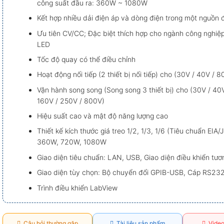
công suất đầu ra: 360W ~ 1080W
Kết hợp nhiều dải điện áp và dòng điện trong một nguồn 
Ưu tiên CV/CC; Đặc biệt thích hợp cho ngành công nghiệp
LED
Tốc độ quay có thể điều chỉnh
Hoạt động nối tiếp (2 thiết bị nối tiếp) cho (30V / 40V / 8
Vận hành song song (Song song 3 thiết bị) cho (30V / 40V
160V / 250V / 800V)
Hiệu suất cao và mật độ năng lượng cao
Thiết kế kích thước giá treo 1/2, 1/3, 1/6 (Tiêu chuẩn EIA/
360W, 720W, 1080W
Giao diện tiêu chuẩn: LAN, USB, Giao diện điều khiển tươ
Giao diện tùy chọn: Bộ chuyển đổi GPIB-USB, Cáp RS23
Trình điều khiển LabView
Câu hỏi thường gặp
Tài liệu sản phẩm
Video