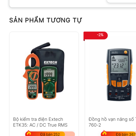
SẢN PHẨM TƯƠNG TỰ
-2%
Bộ kiểm tra điện Extech
Đồng hồ vạn năng số 
ETK35: AC / DC True RMS
760-2
Đã bán 252
Đã bán 367