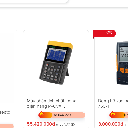
-2%
Máy phân tích chất lượng
Đồng hồ vạn n
điện năng PROVA
760-1
6830A+3006 (6000A)
Testo
Đã bán 278
Đã
55.420.000
₫
3.000.000
₫
3
chưa VAT 8%