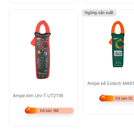
Ngừng sản xuất
Ampe kế Extech MA6
Ampe kìm Uni-T UT211B
Đã bán 50
Đã bán 186