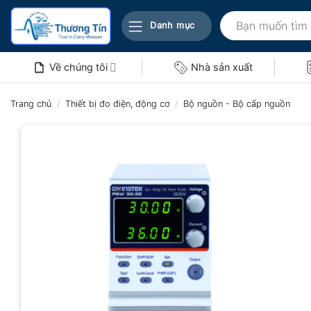
Bỏ
Tìm
qua
Danh mục
kiếm:
nội
dung
Về chúng tôi
Nhà sản xuất
Trang chủ
/
Thiết bị đo điện, động cơ
/
Bộ nguồn - Bộ cấp nguồn