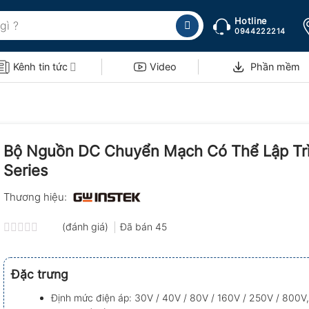
Hotline
0944222214
Kênh tin tức
Video
Phần mềm
Bộ Nguồn DC Chuyển Mạch Có Thể Lập Tr
Series
Thương hiệu:
(đánh giá)
Đã bán
45
Được
xếp
hạng
Đặc trưng
0.0
5
Định mức điện áp: 30V / 40V / 80V / 160V / 250V / 800V
sao