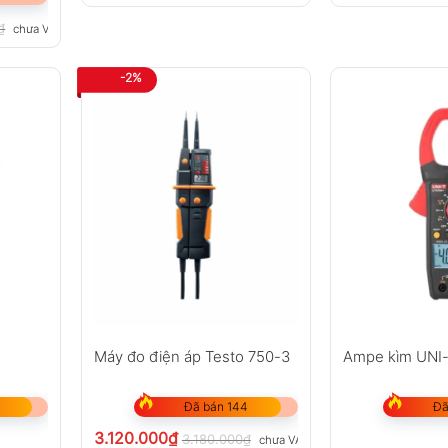
₫
chưa VAT 8%
-2%
Máy đo điện áp Testo 750-3
Ampe kìm UNI
Đã bán 144
Đã
3.120.000
₫
3.180.000
₫
chưa VAT 8%