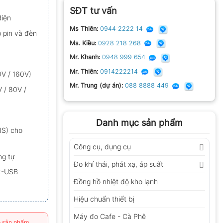
SĐT tư vấn
điện
Ms Thiên:
0944 2222 14
 pin và đèn
Ms. Kiều:
0928 218 268
Mr. Khanh:
0948 999 654
Mr. Thiên:
0914222214
0V / 160V)
Mr. Trung (dự án):
088 8888 449
 / 80V /
Danh mục sản phẩm
JIS) cho
Công cụ, dụng cụ
ng tự
Đo khí thải, phát xạ, áp suất
2-USB
Đồng hồ nhiệt độ kho lạnh
Hiệu chuẩn thiết bị
Máy đo Cafe - Cà Phê
 sản phẩm