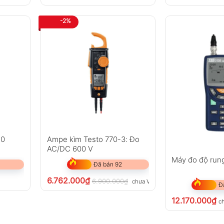
-2%
10
Ampe kìm Testo 770-3: Đo
AC/DC 600 V
Máy đo độ run
Đã bán 92
6.762.000
₫
6.900.000
₫
chưa VAT 8%
Đ
12.170.000
₫
c