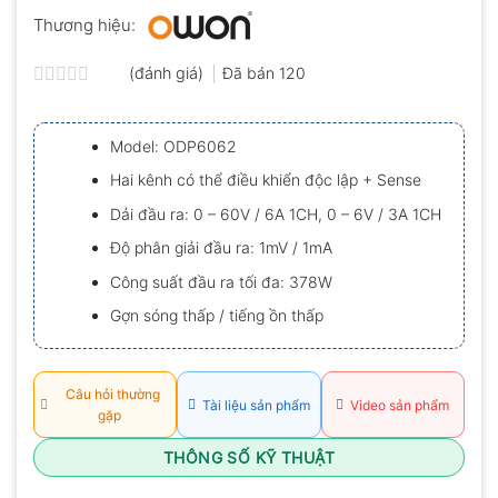
Thương hiệu:
(đánh giá)
Đã bán
120
Được
xếp
hạng
Model: ODP6062
0.0
5
Hai kênh có thể điều khiển độc lập + Sense
sao
Dải đầu ra: 0 – 60V / 6A 1CH, 0 – 6V / 3A 1CH
Độ phân giải đầu ra: 1mV / 1mA
Công suất đầu ra tối đa: 378W
Gợn sóng thấp / tiếng ồn thấp
Câu hỏi thường
Tài liệu sản phẩm
Video sản phẩm
gặp
THÔNG SỐ KỸ THUẬT