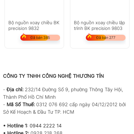
Bộ nguồn xoay chiều BK
Bộ nguồn xoay chiều lập
precision 9832
trình BK precision 9803
Đã bán 385
Đã bán 277
CÔNG TY TNHH CÔNG NGHỆ THƯƠNG TÍN
-
Địa chỉ:
232/14 Đường Số 9, phường Thông Tây Hội,
Thành Phố Hồ Chí Minh
-
Mã Số Thuế:
0312 076 692 cấp ngày 04/12/2012 bởi
Sở Kế Hoạch & Đầu Tư TP. HCM
•
Hotline 1
:
0944 2222 14
•
Hotline 2:
0928 218 268