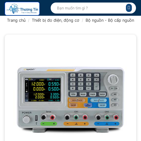
Bỏ
Tìm
kiếm:
qua
nội
Trang chủ
/
Thiết bị đo điện, động cơ
/
Bộ nguồn - Bộ cấp nguồn
dung