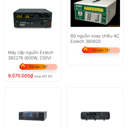
Bộ nguồn xoay chiều AC
Extech 380820
Đã bán 131
Máy cấp nguồn Extech
382276 (600W, 230V)
Đã bán 267
9.570.000
₫
chưa VAT 8%