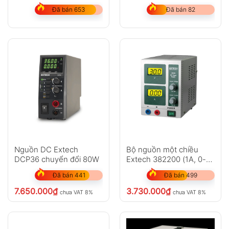
XLN30052-GL
Đã bán 653
Đã bán 82
Nguồn DC Extech
Bộ nguồn một chiều
DCP36 chuyển đổi 80W
Extech 382200 (1A, 0-
30V)
Đã bán 441
Đã bán 499
7.650.000
₫
3.730.000
₫
chưa VAT 8%
chưa VAT 8%