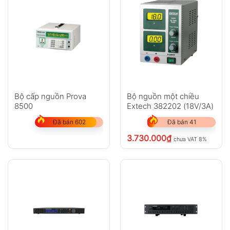
Bộ cấp nguồn Prova
Bộ nguồn một chiều
8500
Extech 382202 (18V/3A)
Đã bán 602
Đã bán 41
3.730.000
₫
chưa VAT 8%