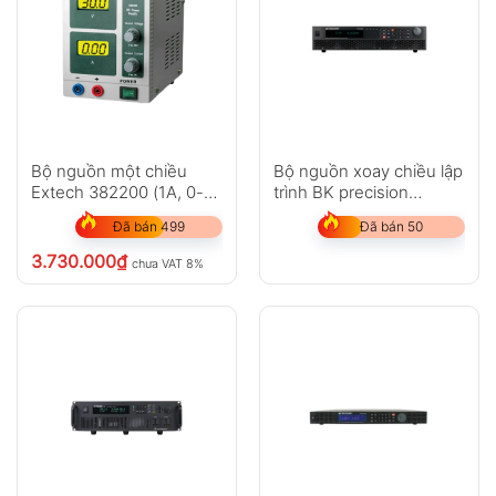
Bộ nguồn một chiều
Bộ nguồn xoay chiều lập
Extech 382200 (1A, 0-
trình BK precision
30V)
PVS10005
Đã bán 499
Đã bán 50
3.730.000
₫
chưa VAT 8%