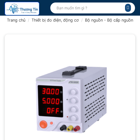
Bỏ
Tìm
kiếm:
qua
nội
Trang chủ
/
Thiết bị đo điện, động cơ
/
Bộ nguồn - Bộ cấp nguồn
dung