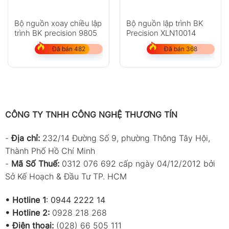
Bộ nguồn xoay chiều lập
Bộ nguồn lập trình BK
trình BK precision 9805
Precision XLN10014
Đã bán 482
Đã bán 368
CÔNG TY TNHH CÔNG NGHỆ THƯƠNG TÍN
-
Địa chỉ:
232/14 Đường Số 9, phường Thông Tây Hội,
Thành Phố Hồ Chí Minh
-
Mã Số Thuế:
0312 076 692 cấp ngày 04/12/2012 bởi
Sở Kế Hoạch & Đầu Tư TP. HCM
•
Hotline 1
:
0944 2222 14
•
Hotline 2:
0928 218 268
• Điện thoại:
(028) 66 505 111