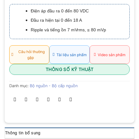
xếp
hạng
Điện áp đầu ra 0 đến 80 VDC
0.0
5
Đầu ra hiện tại 0 đến 18 A
sao
Ripple và tiếng ồn 7 mVrms, ≤ 80 mVp
Câu hỏi thường
Tài liệu sản phẩm
Video sản phẩm
gặp
THÔNG SỐ KỸ THUẬT
Danh mục:
Bộ nguồn - Bộ cấp nguồn
Thông tin bổ sung