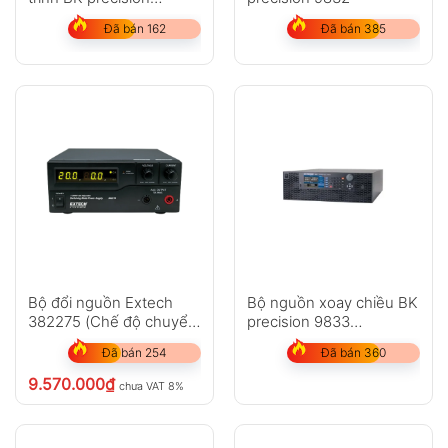
PVS60085MR
Đã bán 162
Đã bán 385
Bộ đổi nguồn Extech
Bộ nguồn xoay chiều BK
382275 (Chế độ chuyển
precision 9833
đổi nguồn DC 120V,
(3000VA,300V,30A )
Đã bán 254
Đã bán 360
600W)
9.570.000
₫
chưa VAT 8%