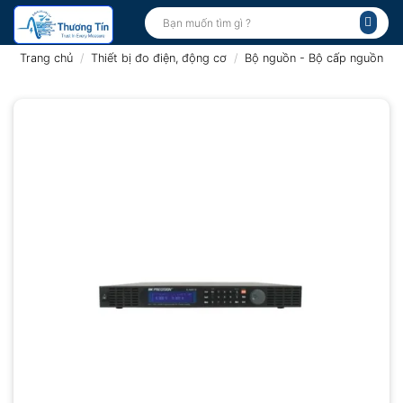
Bỏ
Tìm
kiếm:
qua
nội
Trang chủ
/
Thiết bị đo điện, động cơ
/
Bộ nguồn - Bộ cấp nguồn
dung