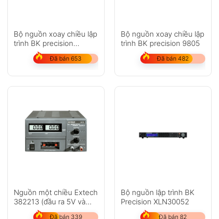
Bộ nguồn xoay chiều lập
Bộ nguồn xoay chiều lập
trình BK precision
trình BK precision 9805
XLN30052-GL
Đã bán 653
Đã bán 482
Nguồn một chiều Extech
Bộ nguồn lập trình BK
382213 (đầu ra 5V và
Precision XLN30052
12V cố định)
Đã bán 339
Đã bán 82