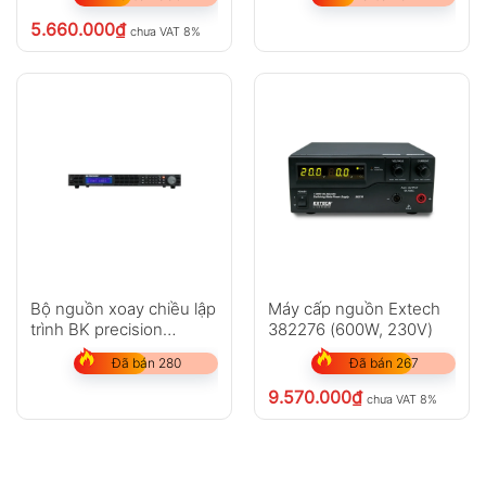
5.660.000
₫
chưa VAT 8%
Bộ nguồn xoay chiều lập
Máy cấp nguồn Extech
trình BK precision
382276 (600W, 230V)
XLN60026-GL
Đã bán 280
Đã bán 267
9.570.000
₫
chưa VAT 8%