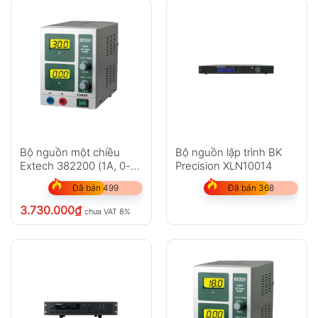
Bộ nguồn một chiều
Bộ nguồn lập trình BK
Extech 382200 (1A, 0-
Precision XLN10014
30V)
Đã bán 499
Đã bán 368
3.730.000
₫
chưa VAT 8%