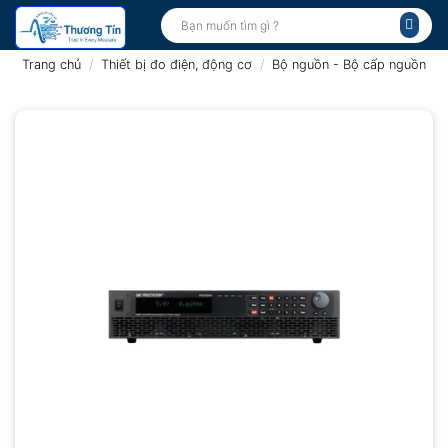
Bỏ
Tìm
kiếm:
qua
nội
Trang chủ
/
Thiết bị đo điện, động cơ
/
Bộ nguồn - Bộ cấp nguồn
dung