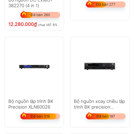
Đã bán 277
382270 (4 in 1)
Đã bán 260
12.280.000
₫
chưa VAT 8%
Bộ nguồn lập trình BK
Bộ nguồn xoay chiều lập
Precision XLN60026
trình BK precision
PVS60085
Đã bán 319
Đã bán 187