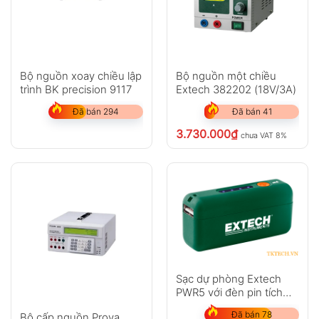
Bộ nguồn xoay chiều lập
Bộ nguồn một chiều
trình BK precision 9117
Extech 382202 (18V/3A)
Đã bán 294
Đã bán 41
3.730.000
₫
chưa VAT 8%
Sạc dự phòng Extech
PWR5 với đèn pin tích
hợp
Đã bán 78
Bộ cấp nguồn Prova