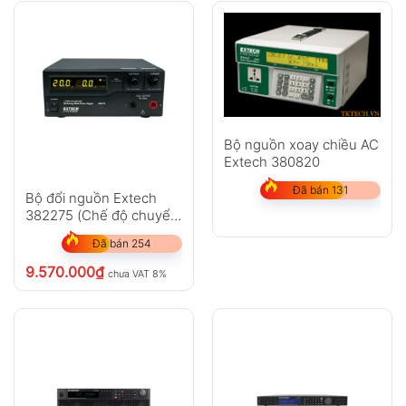
Bộ nguồn xoay chiều AC
Extech 380820
Đã bán 131
Bộ đổi nguồn Extech
382275 (Chế độ chuyển
đổi nguồn DC 120V,
Đã bán 254
600W)
9.570.000
₫
chưa VAT 8%