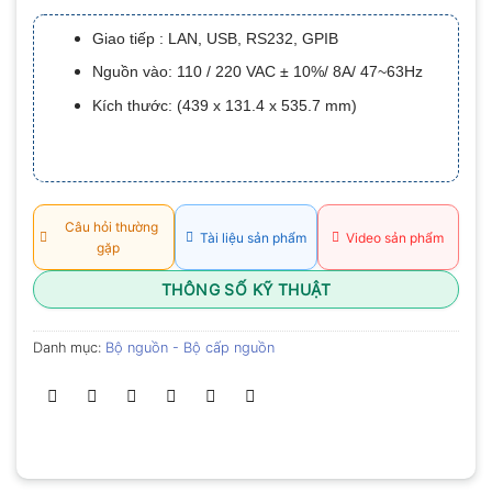
xếp
hạng
Giao tiếp : LAN, USB, RS232, GPIB
0.0
5
Nguồn vào: 110 / 220 VAC ± 10%/ 8A/ 47~63Hz
sao
Kích thước: (439 x 131.4 x 535.7 mm)
Câu hỏi thường
Tài liệu sản phẩm
Video sản phẩm
gặp
THÔNG SỐ KỸ THUẬT
Danh mục:
Bộ nguồn - Bộ cấp nguồn