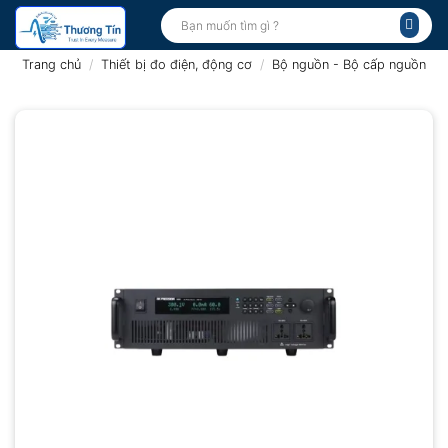
Bỏ
Tìm
kiếm:
qua
nội
Trang chủ
/
Thiết bị đo điện, động cơ
/
Bộ nguồn - Bộ cấp nguồn
dung