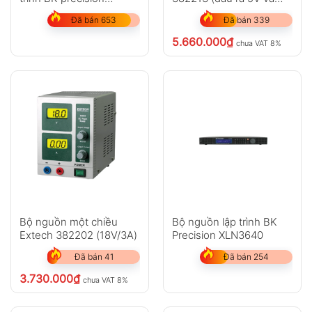
XLN30052-GL
12V cố định)
Đã bán 653
Đã bán 339
5.660.000
₫
chưa VAT 8%
Bộ nguồn một chiều
Bộ nguồn lập trình BK
Extech 382202 (18V/3A)
Precision XLN3640
Đã bán 41
Đã bán 254
3.730.000
₫
chưa VAT 8%