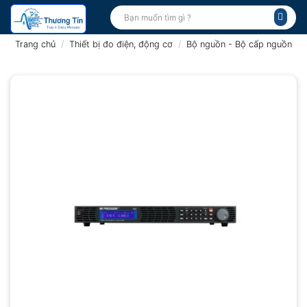
Bỏ
Tìm
kiếm:
qua
nội
Trang chủ
/
Thiết bị đo điện, động cơ
/
Bộ nguồn - Bộ cấp nguồn
dung