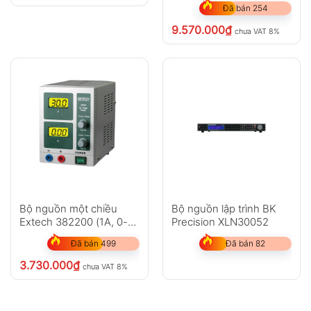
Đã bán 254
600W)
9.570.000
₫
chưa VAT 8%
Bộ nguồn một chiều
Bộ nguồn lập trình BK
Extech 382200 (1A, 0-
Precision XLN30052
30V)
Đã bán 499
Đã bán 82
3.730.000
₫
chưa VAT 8%