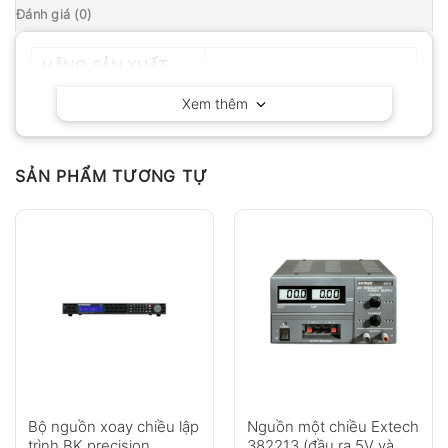
Đánh giá (0)
HÃNG SẢN XUẤT
BK Precision – California
Xem thêm
SẢN PHẨM TƯƠNG TỰ
Bộ nguồn xoay chiều lập
Nguồn một chiều Extech
trình BK precision
382213 (đầu ra 5V và