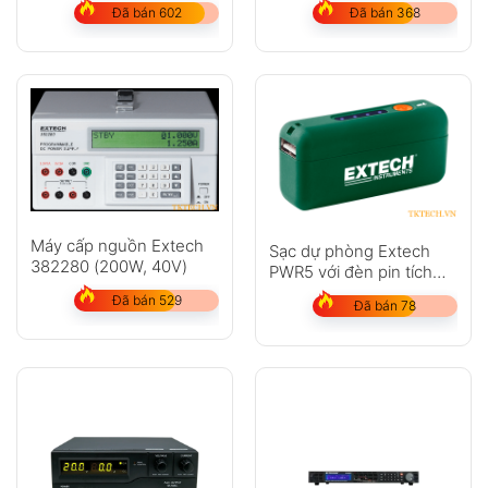
Đã bán 602
Đã bán 368
Máy cấp nguồn Extech
Sạc dự phòng Extech
382280 (200W, 40V)
PWR5 với đèn pin tích
hợp
Đã bán 529
Đã bán 78