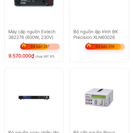
Máy cấp nguồn Extech
Bộ nguồn lập trình BK
382276 (600W, 230V)
Precision XLN60026
Đã bán 267
Đã bán 319
9.570.000
₫
chưa VAT 8%
Bộ nguồn xoay chiều lập
Bộ cấp nguồn Prova