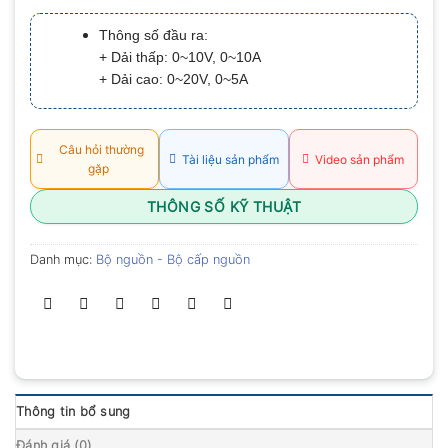
xếp
hạng
Thông số đầu ra:
0.0
+ Dải thấp: 0~10V, 0~10A
5
sao
+ Dải cao: 0~20V, 0~5A
Câu hỏi thường
Tài liệu sản phẩm
Video sản phẩm
gặp
THÔNG SỐ KỸ THUẬT
Danh mục:
Bộ nguồn - Bộ cấp nguồn
Thông tin bổ sung
Đánh giá (0)