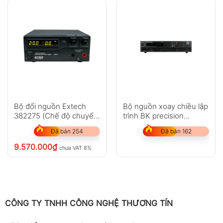
Bộ đổi nguồn Extech
Bộ nguồn xoay chiều lập
382275 (Chế độ chuyển
trình BK precision
đổi nguồn DC 120V,
PVS60085MR
Đã bán 254
Đã bán 162
600W)
9.570.000
₫
chưa VAT 8%
CÔNG TY TNHH CÔNG NGHỆ THƯƠNG TÍN