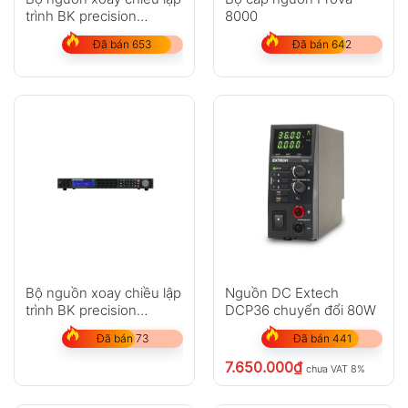
trình BK precision
8000
XLN30052-GL
Đã bán 653
Đã bán 642
Bộ nguồn xoay chiều lập
Nguồn DC Extech
trình BK precision
DCP36 chuyển đổi 80W
XLN15010-GL
Đã bán 73
Đã bán 441
7.650.000
₫
chưa VAT 8%