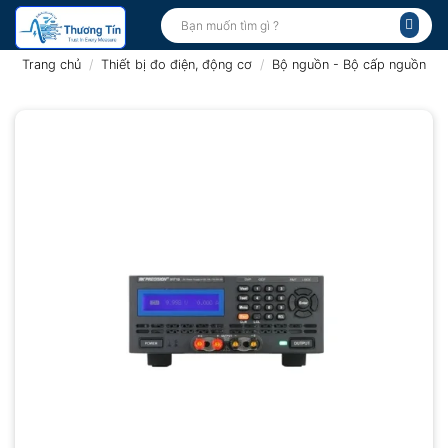
Bỏ
Tìm
kiếm:
qua
nội
Trang chủ
/
Thiết bị đo điện, động cơ
/
Bộ nguồn - Bộ cấp nguồn
dung