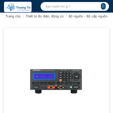
Bỏ
Tìm
kiếm:
qua
nội
Trang chủ
/
Thiết bị đo điện, động cơ
/
Bộ nguồn - Bộ cấp nguồn
dung