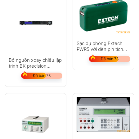
Sạc dự phòng Extech
PWR5 với đèn pin tích
hợp
Đã bán 78
Bộ nguồn xoay chiều lập
trình BK precision
XLN15010-GL
Đã bán 73