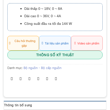
xếp
hạng
Dải thấp 0 ~ 18V, 0 ~ 8A
0.0
5
Dải cao 0 ~ 36V, 0 ~ 4A
sao
Công suất đầu ra tối đa 144 W
Câu hỏi thường
Tài liệu sản phẩm
Video sản phẩm
gặp
THÔNG SỐ KỸ THUẬT
Danh mục:
Bộ nguồn - Bộ cấp nguồn
Thông tin bổ sung