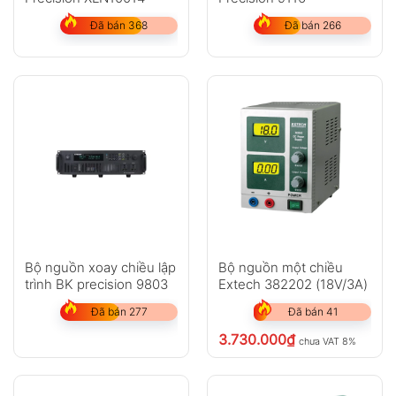
Đã bán 368
Đã bán 266
Bộ nguồn xoay chiều lập
Bộ nguồn một chiều
trình BK precision 9803
Extech 382202 (18V/3A)
Đã bán 277
Đã bán 41
3.730.000
₫
chưa VAT 8%