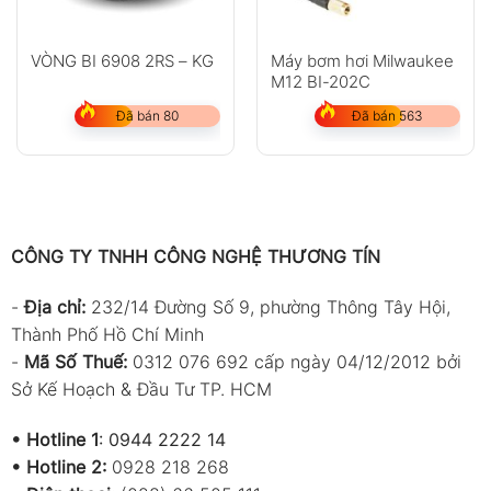
VÒNG BI 6908 2RS – KG
Máy bơm hơi Milwaukee
M12 BI-202C
Đã bán 80
Đã bán 563
CÔNG TY TNHH CÔNG NGHỆ THƯƠNG TÍN
-
Địa chỉ:
232/14 Đường Số 9, phường Thông Tây Hội,
Thành Phố Hồ Chí Minh
-
Mã Số Thuế:
0312 076 692 cấp ngày 04/12/2012 bởi
Sở Kế Hoạch & Đầu Tư TP. HCM
•
Hotline 1
:
0944 2222 14
•
Hotline 2:
0928 218 268