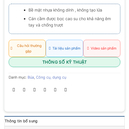
xếp
hạng
Bề mặt nhựa không dính , không tạo lửa
0.0
5
Cán cầm được bọc cao su cho khả năng êm
sao
tay và chống trượt
Câu hỏi thường
Tài liệu sản phẩm
Video sản phẩm
gặp
THÔNG SỐ KỸ THUẬT
Danh mục:
Búa
,
Công cụ, dụng cụ
Thông tin bổ sung