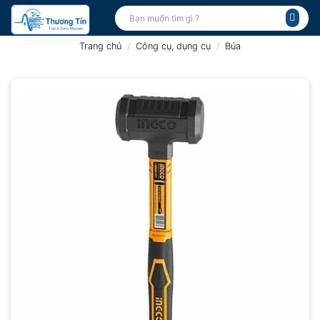
Bỏ
Tìm
kiếm:
qua
nội
Trang chủ
/
Công cụ, dụng cụ
/
Búa
dung