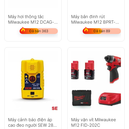
Máy hơi thông tắc
Máy bắn đinh rút
Milwaukee M12 DCAG-
Milwaukee M12 BPRT-
202C
202C
Đã bán 363
Đã bán 89
Máy cảnh báo điện áp
Máy vặn vít Milwaukee
cao đeo người SEW 289
M12 FID-202C