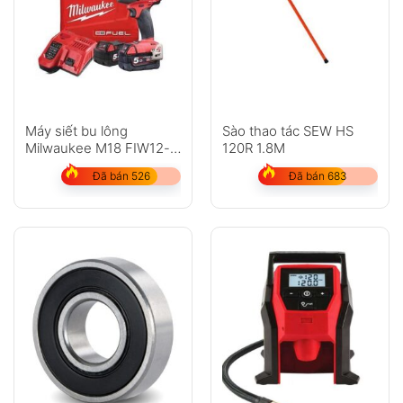
Máy siết bu lông
Sào thao tác SEW HS
Milwaukee M18 FIW12-
120R 1.8M
502C
Đã bán 526
Đã bán 683