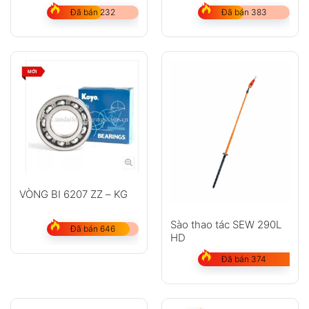
SVD
Đã bán 232
Đã bán 383
VÒNG BI 6207 ZZ – KG
Sào thao tác SEW 290L
Đã bán 646
HD
Đã bán 374