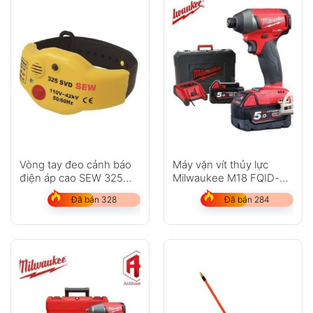
Vòng tay đeo cảnh báo
Máy vặn vít thủy lực
điện áp cao SEW 325
Milwaukee M18 FQID-
SVD
502X
Đã bán 328
Đã bán 284