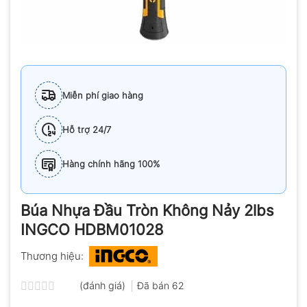
Miễn phí giao hàng
Hỗ trợ 24/7
Hàng chính hãng 100%
Búa Nhựa Đầu Tròn Không Nảy 2lbs
INGCO HDBM01028
Thương hiệu:
(đánh giá)
Đã bán
62
Được