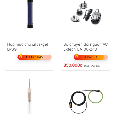
Hộp mực cho silica-gel
Bộ chuyển đổi nguồn AC
LPSG
Extech UA100-240
Đã bán 645
Đã bán 348
850.000
₫
chưa VAT 8%