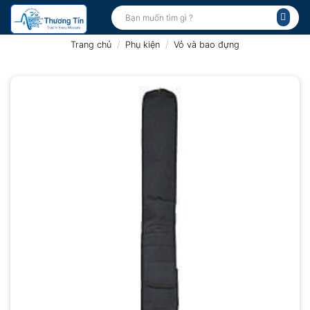
Bỏ
Tìm
kiếm:
qua
nội
Trang chủ
/
Phụ kiện
/
Vỏ và bao đựng
dung