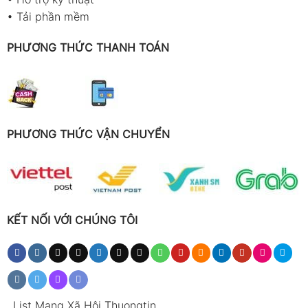
•
Tải phần mềm
PHƯƠNG THỨC THANH TOÁN
PHƯƠNG THỨC VẬN CHUYỂN
KẾT NỐI VỚI CHÚNG TÔI
.
List Mạng Xã Hội Thuongtin