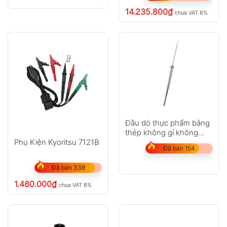
14.235.800
₫
chưa VAT 8%
Đầu dò thực phẩm bằng
thép không gỉ không
thấm nước (TC loại K)
Phụ Kiện Kyoritsu 7121B
Đã bán 154
Đã bán 338
1.480.000
₫
chưa VAT 8%