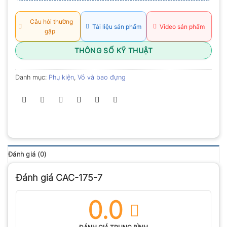
sao
Câu hỏi thường
Tài liệu sản phẩm
Video sản phẩm
gặp
THÔNG SỐ KỸ THUẬT
Danh mục:
Phụ kiện
,
Vỏ và bao đựng
Đánh giá (0)
Đánh giá CAC-175-7
0.0