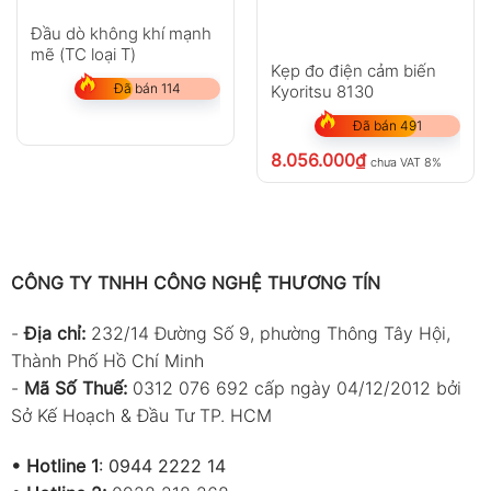
Đầu dò không khí mạnh
mẽ (TC loại T)
Kẹp đo điện cảm biến
Đã bán 114
Kyoritsu 8130
Đã bán 491
8.056.000
₫
chưa VAT 8%
CÔNG TY TNHH CÔNG NGHỆ THƯƠNG TÍN
-
Địa chỉ:
232/14 Đường Số 9, phường Thông Tây Hội,
Thành Phố Hồ Chí Minh
-
Mã Số Thuế:
0312 076 692 cấp ngày 04/12/2012 bởi
Sở Kế Hoạch & Đầu Tư TP. HCM
•
Hotline 1
:
0944 2222 14