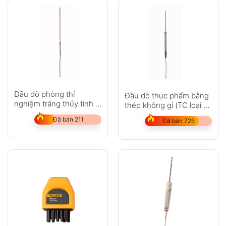
Hỏi đáp
Anh
Chị
Đầu dò phòng thí
Đầu dò thực phẩm bằng
nghiệm tráng thủy tinh –
thép không gỉ (TC loại T)
với cảm biến nhiệt độ
– với cáp PUR
Đã bán 211
Đã bán 726
Pt100
GỬI
Không có bình luận nào