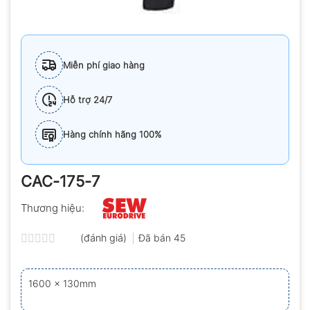
Miễn phí giao hàng
Hỗ trợ 24/7
Hàng chính hãng 100%
CAC-175-7
Thương hiệu:
(đánh giá)
Đã bán
45
Được
xếp
hạng
1600 x 130mm
0.0
5