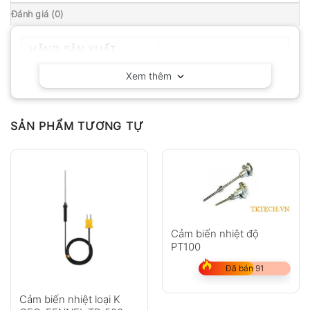
Đánh giá (0)
HÃNG SẢN XUẤT
Geo-Fennel – Đức
Xem thêm
SẢN PHẨM TƯƠNG TỰ
Cảm biến nhiệt độ
PT100
Đã bán 91
Cảm biến nhiệt loại K