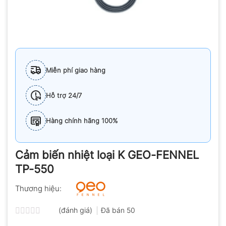
Miễn phí giao hàng
Hỗ trợ 24/7
Hàng chính hãng 100%
Cảm biến nhiệt loại K GEO-FENNEL
TP-550
Thương hiệu:
(đánh giá)
Đã bán
50
Được