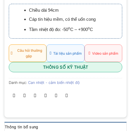
xếp
hạng
Chiều dài 94cm
0.0
5
Cáp tín hiệu mềm, có thể uốn cong
sao
o
o
Tầm nhiệt độ đo: -50
C – +900
C
Câu hỏi thường
Tài liệu sản phẩm
Video sản phẩm
gặp
THÔNG SỐ KỸ THUẬT
Danh mục:
Can nhiệt - cảm biến nhiệt độ
Thông tin bổ sung