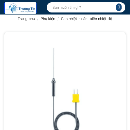
Bỏ
Tìm
kiếm:
qua
nội
Trang chủ
/
Phụ kiện
/
Can nhiệt - cảm biến nhiệt độ
dung