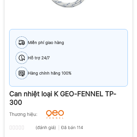
Miễn phí giao hàng
Hỗ trợ 24/7
Hàng chính hãng 100%
Can nhiệt loại K GEO-FENNEL TP-
300
Thương hiệu:
(đánh giá)
Đã bán
114
Được