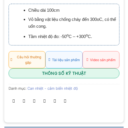
xếp
hạng
Chiều dài 100cm
0.0
5
Vỏ bằng vật liệu chống cháy đến 300oC, có thể
sao
uốn cong.
o
o
Tầm nhiệt độ đo: -50
C – +300
C.
Câu hỏi thường
Tài liệu sản phẩm
Video sản phẩm
gặp
THÔNG SỐ KỸ THUẬT
Danh mục:
Can nhiệt - cảm biến nhiệt độ