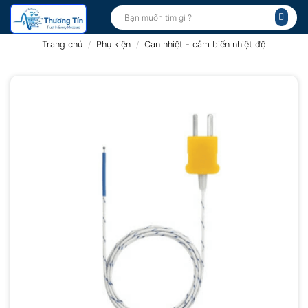
Bỏ
Tìm
kiếm:
qua
nội
Trang chủ
/
Phụ kiện
/
Can nhiệt - cảm biến nhiệt độ
dung