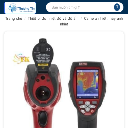
Bỏ
Tìm
kiếm:
qua
nội
Trang chủ
/
Thiết bị đo nhiệt độ và độ ẩm
/
Camera nhiệt, máy ảnh
dung
nhiệt