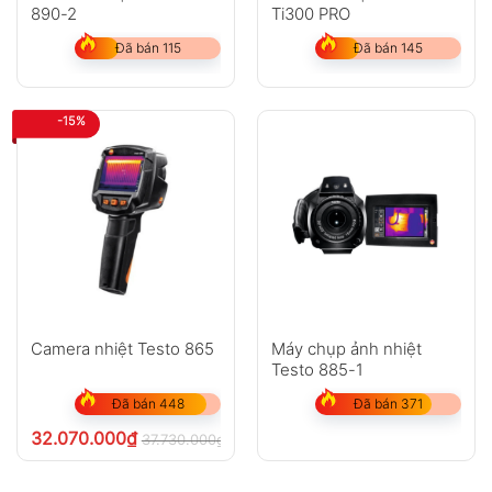
890-2
Ti300 PRO
Đã bán 115
Đã bán 145
-15%
Camera nhiệt Testo 865
Máy chụp ảnh nhiệt
Testo 885-1
Đã bán 448
Đã bán 371
32.070.000
₫
37.730.000
₫
chưa VAT 8%