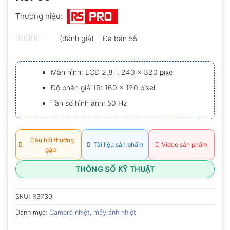
Thương hiệu:
(đánh giá)
Đã bán
55
Được
xếp
hạng
Màn hình: LCD 2,8 “, 240 x 320 pixel
0.0
5
Độ phân giải IR: 160 x 120 pixel
sao
Tần số hình ảnh: 50 Hz
Câu hỏi thường
Tài liệu sản phẩm
Video sản phẩm
gặp
THÔNG SỐ KỸ THUẬT
SKU:
RS730
Danh mục:
Camera nhiệt, máy ảnh nhiệt