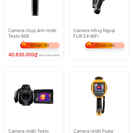
Camera chụp ảnh nhiệt
Camera Hồng Ngoại
Testo 868
FLIR E4 WiFi
Đã bán 183
Đã bán 440
40.830.000
₫
48.030.000
₫
chưa VAT 8%
Camera nhiệt Testo
Camera nhiệt Fluke