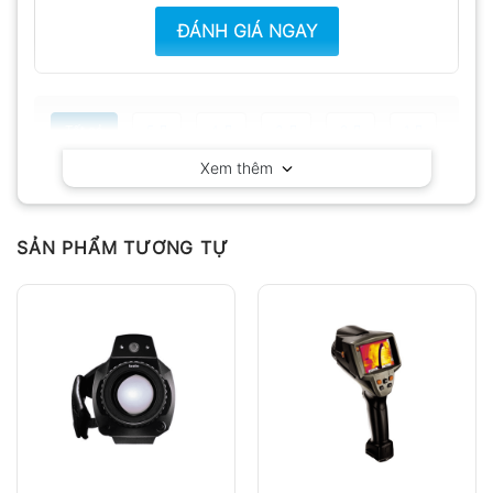
ĐÁNH GIÁ NGAY
Tất cả
5
4
3
2
1
Xem thêm
Có video
Có ảnh
Chưa có đánh giá nào.
SẢN PHẨM TƯƠNG TỰ
Hỏi đáp