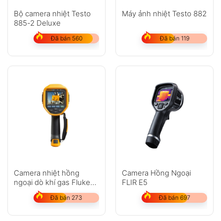
Anh
Chị
Bộ camera nhiệt Testo
Máy ảnh nhiệt Testo 882
885-2 Deluxe
Đã bán 560
Đã bán 119
GỬI
Không có bình luận nào
Camera nhiệt hồng
Camera Hồng Ngoại
ngoại dò khí gas Fluke
FLIR E5
Ti450 SF6
Đã bán 273
Đã bán 697