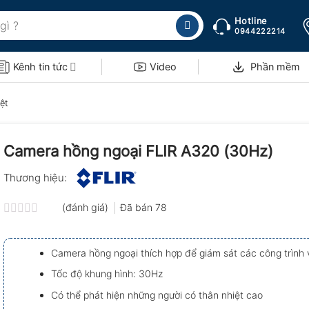
Hotline
0944222214
Kênh tin tức
Video
Phần mềm
ệt
Camera hồng ngoại FLIR A320 (30Hz)
Thương hiệu:
(đánh giá)
Đã bán
78
Được
xếp
hạng
Camera hồng ngoại thích hợp để giám sát các công trìn
0.0
5
Tốc độ khung hình: 30Hz
sao
Có thể phát hiện những người có thân nhiệt cao