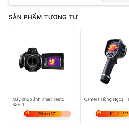
SẢN PHẨM TƯƠNG TỰ
Anh
Chị
Không có bình luận nào
Máy chụp ảnh nhiệt Testo
Camera Hồng Ngoại F
885-1
Đã bán 371
Đã bán 697