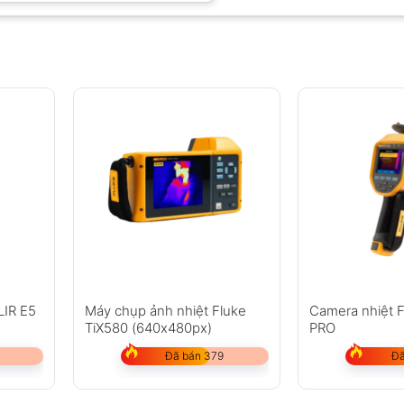
LIR E5
Máy chụp ảnh nhiệt Fluke
Camera nhiệt F
TiX580 (640x480px)
PRO
Đã bán 379
Đã