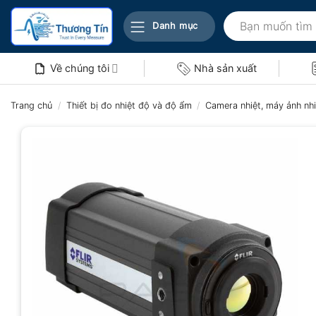
Bỏ
Tìm
qua
Danh mục
kiếm:
nội
dung
Về chúng tôi
Nhà sản xuất
Trang chủ
/
Thiết bị đo nhiệt độ và độ ẩm
/
Camera nhiệt, máy ảnh nhi