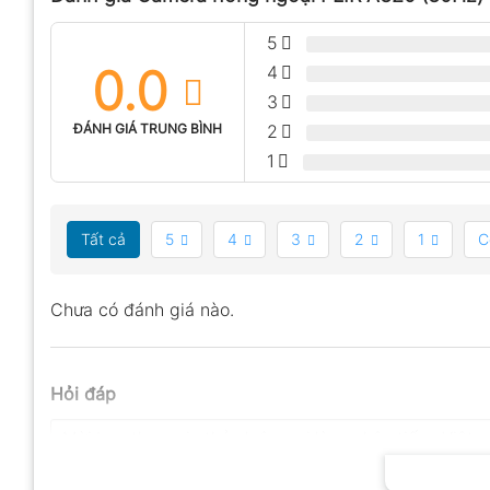
5
0.0
4
3
ĐÁNH GIÁ TRUNG BÌNH
2
1
Tất cả
5
4
3
2
1
C
Chưa có đánh giá nào.
Hỏi đáp