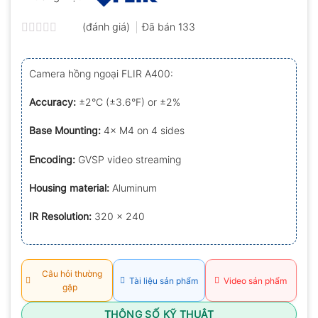
(đánh giá)
Đã bán
133
Được
xếp
hạng
Camera hồng ngoại FLIR A400:
0.0
5
sao
Accuracy:
±2°C (±3.6°F) or ±2%
Base Mounting:
4× M4 on 4 sides
Encoding:
GVSP video streaming
Housing material:
Aluminum
IR Resolution:
320 × 240
Câu hỏi thường
Tài liệu sản phẩm
Video sản phẩm
gặp
THÔNG SỐ KỸ THUẬT