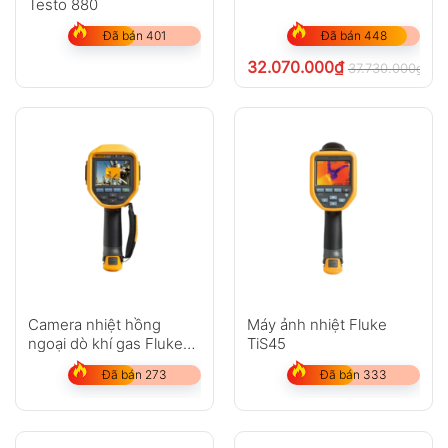
Testo 880
Đã bán 401
Đã bán 448
32.070.000
₫
37.730.000
₫
ch
Camera nhiệt hồng
Máy ảnh nhiệt Fluke
ngoại dò khí gas Fluke
TiS45
Ti450 SF6
Đã bán 273
Đã bán 333