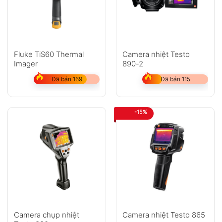
Anh
Chị
Fluke TiS60 Thermal
Camera nhiệt Testo
Imager
890-2
GỬI
Đã bán 169
Đã bán 115
Không có bình luận nào
-15%
Camera chụp nhiệt
Camera nhiệt Testo 865