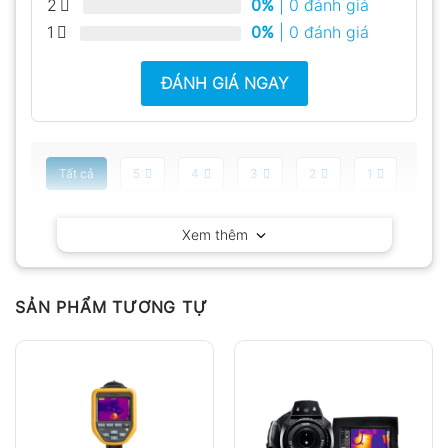
2
0%
| 0 đánh giá
1
0%
| 0 đánh giá
ĐÁNH GIÁ NGAY
Tất cả
5
4
3
2
1
Có video
Có ảnh
Xem thêm
Chưa có đánh giá nào.
SẢN PHẨM TƯƠNG TỰ
Hỏi đáp