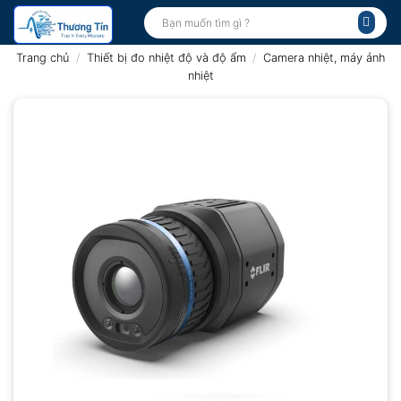
Bỏ
Tìm
kiếm:
qua
nội
Trang chủ
/
Thiết bị đo nhiệt độ và độ ẩm
/
Camera nhiệt, máy ảnh
dung
nhiệt