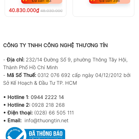
Đã bán 183
Đã bán 398
40.830.000
₫
48.030.000
₫
chưa VAT 8%
CÔNG TY TNHH CÔNG NGHỆ THƯƠNG TÍN
-
Địa chỉ:
232/14 Đường Số 9, phường Thông Tây Hội,
Thành Phố Hồ Chí Minh
-
Mã Số Thuế:
0312 076 692 cấp ngày 04/12/2012 bởi
Sở Kế Hoạch & Đầu Tư TP. HCM
•
Hotline 1
:
0944 2222 14
•
Hotline 2:
0928 218 268
• Điện thoại:
(028) 66 505 111
•
Email:
info@thuongtin.net