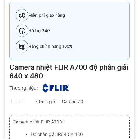
Miễn phí giao hàng
Hỗ trợ 24/7
Hàng chính hãng 100%
Camera nhiệt FLIR A700 độ phân giải
640 x 480
Thương hiệu:
(đánh giá)
Đã bán
70
Được
xếp
hạng
Camera nhiệt FLIR A700:
0.0
5
sao
Độ phân giải IR640 x 480