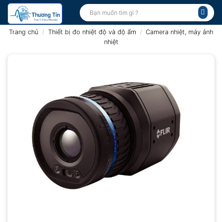
Bỏ
Tìm
kiếm:
qua
nội
Trang chủ
/
Thiết bị đo nhiệt độ và độ ẩm
/
Camera nhiệt, máy ảnh
dung
nhiệt