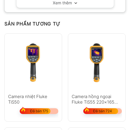
Xem thêm
Có video
Có ảnh
Chưa có đánh giá nào.
SẢN PHẨM TƯƠNG TỰ
Hỏi đáp
Anh
Chị
Camera nhiệt Fluke
Camera hồng ngoại
TiS50
Fluke TiS55 220×165
(36.300 pixel)
Đã bán 175
Đã bán 724
GỬI