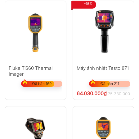
-15%
Fluke TiS60 Thermal
Máy ảnh nhiệt Testo 871
Imager
Đã bán 169
Đã bán 211
64.030.000
₫
75.330.000
₫
ch