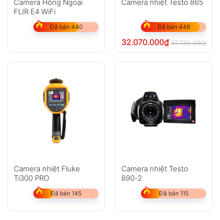
Camera Hồng Ngoại
Camera nhiệt Testo 865
FLIR E4 WiFi
Đã bán 440
Đã bán 448
32.070.000
₫
37.730.000
₫
ch
Camera nhiệt Fluke
Camera nhiệt Testo
Ti300 PRO
890-2
Đã bán 145
Đã bán 115