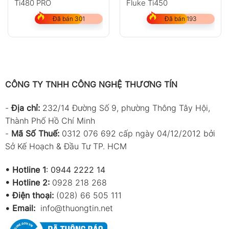
Ti480 PRO
Fluke Ti450
Đã bán 301
Đã bán 193
CÔNG TY TNHH CÔNG NGHỆ THƯƠNG TÍN
-
Địa chỉ:
232/14 Đường Số 9, phường Thông Tây Hội,
Thành Phố Hồ Chí Minh
-
Mã Số Thuế:
0312 076 692 cấp ngày 04/12/2012 bởi
Sở Kế Hoạch & Đầu Tư TP. HCM
•
Hotline 1
:
0944 2222 14
•
Hotline 2:
0928 218 268
• Điện thoại:
(028) 66 505 111
•
Email:
info@thuongtin.net