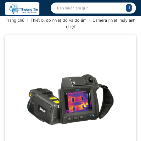
Bỏ
Tìm
kiếm:
qua
nội
Trang chủ
/
Thiết bị đo nhiệt độ và độ ẩm
/
Camera nhiệt, máy ảnh
dung
nhiệt