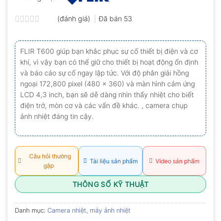
(đánh giá)
Đã bán
53
Được
xếp
hạng
FLIR T600 giúp bạn khắc phục sự cố thiết bị điện và cơ
0.0
khí, vì vậy bạn có thể giữ cho thiết bị hoạt động ổn định
5
sao
và báo cáo sự cố ngay lập tức. Với độ phân giải hồng
ngoại 172,800 pixel (480 × 360) và màn hình cảm ứng
LCD 4,3 inch, bạn sẽ dễ dàng nhìn thấy nhiệt cho biết
điện trở, mòn cơ và các vấn đề khác. , camera chụp
ảnh nhiệt đáng tin cậy.
Câu hỏi thường
Tài liệu sản phẩm
Video sản phẩm
gặp
THÔNG SỐ KỸ THUẬT
Danh mục:
Camera nhiệt, máy ảnh nhiệt