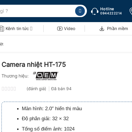
Hotline
0944222214
Kênh tin tức
Video
Phần mềm
ệt
Camera nhiệt HT-175
Thương hiệu:
(đánh giá)
Đã bán
94
Được
xếp
hạng
Màn hình: 2.0″ hiển thị màu
0.0
5
Độ phân giải: 32 × 32
sao
Tổng số điểm ảnh: 1024