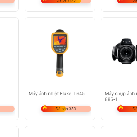
Đã bán 175
Đã
Máy ảnh nhiệt Fluke TiS45
Máy chụp ảnh 
885-1
Đã bán 333
Đã