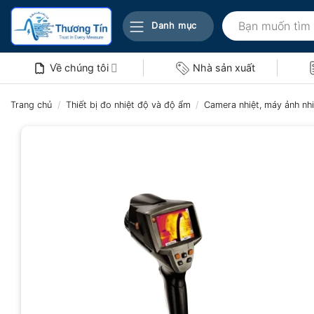
Bỏ
Tìm
qua
Danh mục
kiếm:
nội
dung
Về chúng tôi
Nhà sản xuất
Trang chủ
/
Thiết bị đo nhiệt độ và độ ẩm
/
Camera nhiệt, máy ảnh nhi