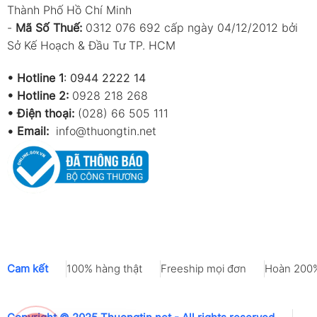
Thành Phố Hồ Chí Minh
-
Mã Số Thuế:
0312 076 692 cấp ngày 04/12/2012 bởi
Sở Kế Hoạch & Đầu Tư TP. HCM
•
Hotline 1
:
0944 2222 14
•
Hotline 2:
0928 218 268
• Điện thoại:
(028) 66 505 111
•
Email:
info@thuongtin.net
Cam kết
100% hàng thật
Freeship mọi đơn
Hoàn 200%