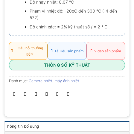
Độ nhạy nhiệt: 0,07 ℃
0.0
5
Phạm vi nhiệt độ: -20oC đến 300 ℃ (-4 đến
sao
572)
Độ chính xác: ± 2% kỹ thuật số / ± 2 ° C
Câu hỏi thường
Tài liệu sản phẩm
Video sản phẩm
gặp
THÔNG SỐ KỸ THUẬT
Danh mục:
Camera nhiệt, máy ảnh nhiệt
Thông tin bổ sung