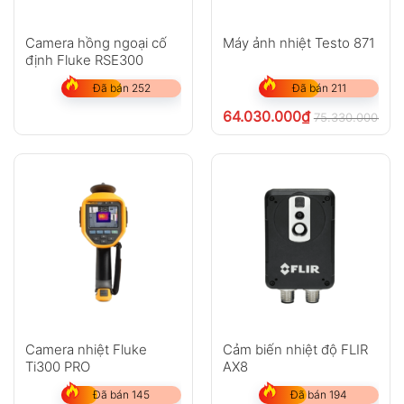
Camera hồng ngoại cố
Máy ảnh nhiệt Testo 871
định Fluke RSE300
Đã bán 252
Đã bán 211
64.030.000
₫
75.330.000
₫
ch
Camera nhiệt Fluke
Cảm biến nhiệt độ FLIR
Ti300 PRO
AX8
Đã bán 145
Đã bán 194