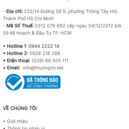
-
Địa chỉ:
232/14 Đường Số 9, phường Thông Tây Hội,
Thành Phố Hồ Chí Minh
-
Mã Số Thuế:
0312 076 692 cấp ngày 04/12/2012 bởi
Sở Kế Hoạch & Đầu Tư TP. HCM
•
Hotline 1
:
0944 2222 14
•
Hotline 2:
0928 218 268
• Điện thoại:
(028) 66 505 111
•
Email:
info@thuongtin.net
VỀ CHÚNG TÔI
•
Giới thiệu
•
Thông tin pháp lý