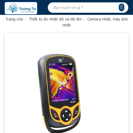
Bỏ
Tìm
kiếm:
qua
nội
Trang chủ
/
Thiết bị đo nhiệt độ và độ ẩm
/
Camera nhiệt, máy ảnh
dung
nhiệt