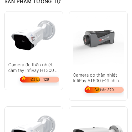
SẢN PHẨM TƯƠNG TỰ
Camera đo thân nhiệt
cầm tay InfiRay HT300 (0
Camera đo thân nhiệt
~ 60°C, độ chính xác
Đã bán 129
InfiRay AT600 (Độ chính
0,5°C)
xác 0,3 °C)
Đã bán 370