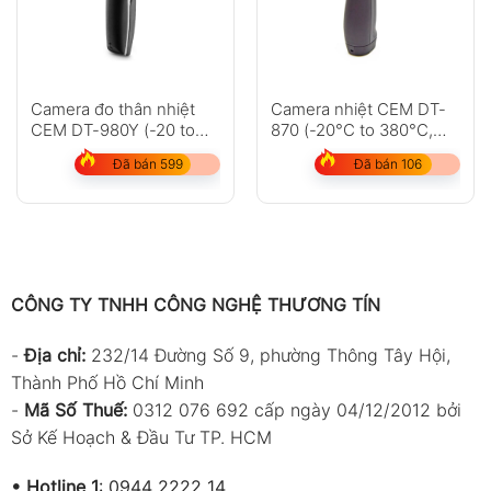
Camera đo thân nhiệt
Camera nhiệt CEM DT-
CEM DT-980Y (-20 to
870 (-20°C to 380°C,
+350°C, 80×80px,
80×80, 50Hz)
Đã bán 599
Đã bán 106
Zoom 32x)
CÔNG TY TNHH CÔNG NGHỆ THƯƠNG TÍN
-
Địa chỉ:
232/14 Đường Số 9, phường Thông Tây Hội,
Thành Phố Hồ Chí Minh
-
Mã Số Thuế:
0312 076 692 cấp ngày 04/12/2012 bởi
Sở Kế Hoạch & Đầu Tư TP. HCM
•
Hotline 1
:
0944 2222 14