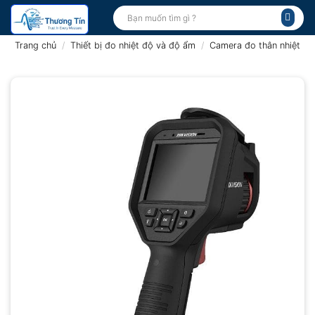
Bỏ
Tìm
kiếm:
qua
nội
Trang chủ
/
Thiết bị đo nhiệt độ và độ ẩm
/
Camera đo thân nhiệt
dung