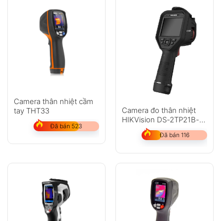
Camera thân nhiệt cầm
Camera đo thân nhiệt
tay THT33
HIKVision DS-2TP21B-
Đã bán 523
6AVF/W (Dạng cầm tay)
Đã bán 116