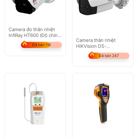
Camera đo thân nhiệt
InfiRay HT600 (Độ chính
Camera thân nhiệt
xác 0,3 °C)
Đã bán 116
HIKVision DS-
2TD2636B-13/P
Đã bán 247