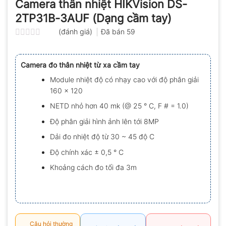
Camera thân nhiệt HIKVision DS-
2TP31B-3AUF (Dạng cầm tay)
(đánh giá)
Đã bán
59
Được
xếp
hạng
Camera đo thân nhiệt từ xa cầm tay
0.0
5
Module nhiệt độ có nhạy cao với độ phân giải
sao
160 x 120
NETD nhỏ hơn 40 mk (@ 25 ° C, F # = 1.0)
Độ phân giải hình ảnh lên tới 8MP
Dải đo nhiệt độ từ 30 ~ 45 độ C
Độ chính xác ± 0,5 ° C
Khoảng cách đo tối đa 3m
Câu hỏi thường