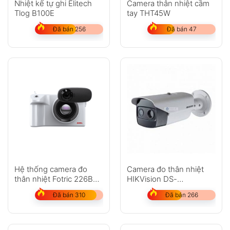
Nhiệt kế tự ghi Elitech
Camera thân nhiệt cầm
Tlog B100E
tay THT45W
Đã bán 256
Đã bán 47
Hệ thống camera đo
Camera đo thân nhiệt
thân nhiệt Fotric 226B
HIKVision DS-
để sàng lọc sốt với AI
2TD2637B-15/P
Đã bán 310
Đã bán 266