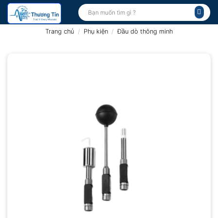
Bỏ
Tìm
kiếm:
qua
nội
Trang chủ
/
Phụ kiện
/
Đầu dò thông minh
dung