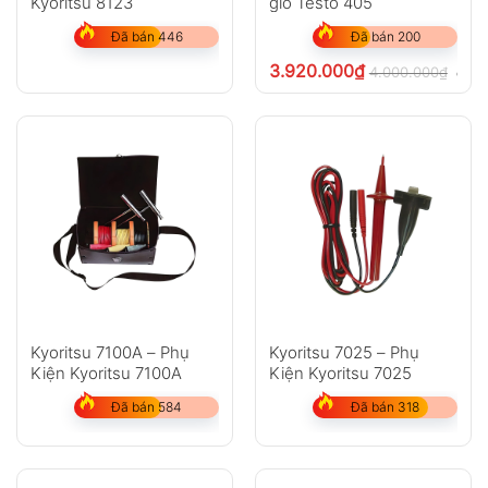
Kyoritsu 8123
gió Testo 405
Đã bán 446
Đã bán 200
3.920.000
₫
4.000.000
₫
chưa
Kyoritsu 7100A – Phụ
Kyoritsu 7025 – Phụ
Kiện Kyoritsu 7100A
Kiện Kyoritsu 7025
Đã bán 584
Đã bán 318