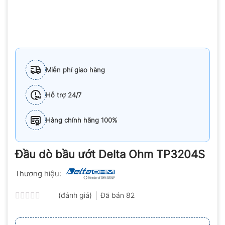
Miễn phí giao hàng
Hỗ trợ 24/7
Hàng chính hãng 100%
Đầu dò bầu ướt Delta Ohm TP3204S
Thương hiệu:
(đánh giá)
Đã bán
82
Được
xếp
hạng