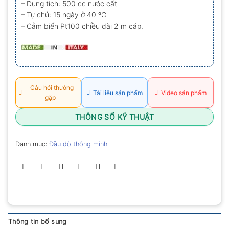
– Dung tích: 500 cc nước cất
0.0
– Tự chủ: 15 ngày ở 40 ºC
5
sao
– Cảm biến Pt100 chiều dài 2 m cáp.
Câu hỏi thường
Tài liệu sản phẩm
Video sản phẩm
gặp
THÔNG SỐ KỸ THUẬT
Danh mục:
Đầu dò thông minh
Thông tin bổ sung