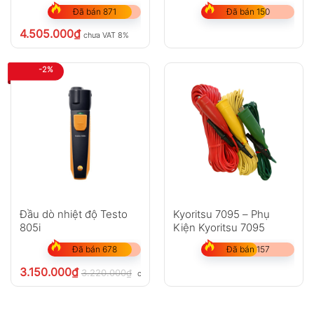
Đã bán 871
Đã bán 150
4.505.000
₫
chưa VAT 8%
-2%
Đầu dò nhiệt độ Testo
Kyoritsu 7095 – Phụ
805i
Kiện Kyoritsu 7095
Đã bán 678
Đã bán 157
3.150.000
₫
3.220.000
₫
chưa VAT 8%