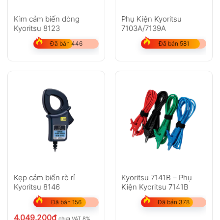
Kìm cảm biến dòng
Phụ Kiện Kyoritsu
Kyoritsu 8123
7103A/7139A
Đã bán 446
Đã bán 581
Kẹp cảm biến rò rỉ
Kyoritsu 7141B – Phụ
Kyoritsu 8146
Kiện Kyoritsu 7141B
Đã bán 156
Đã bán 378
4.049.200
₫
chưa VAT 8%