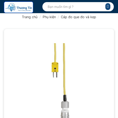
Bỏ
Tìm
kiếm:
qua
nội
Trang chủ
/
Phụ kiện
/
Cáp đo que đo và kẹp
dung