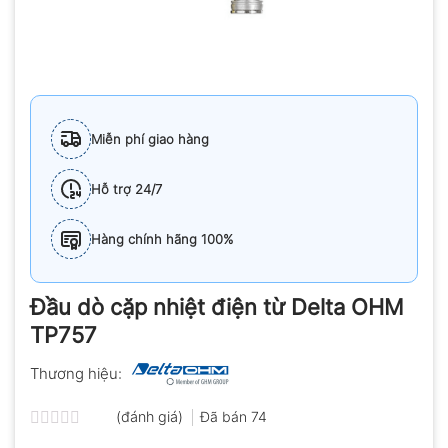
Miễn phí giao hàng
Hỗ trợ 24/7
Hàng chính hãng 100%
Đầu dò cặp nhiệt điện từ Delta OHM
TP757
Thương hiệu:
(đánh giá)
Đã bán
74
Được