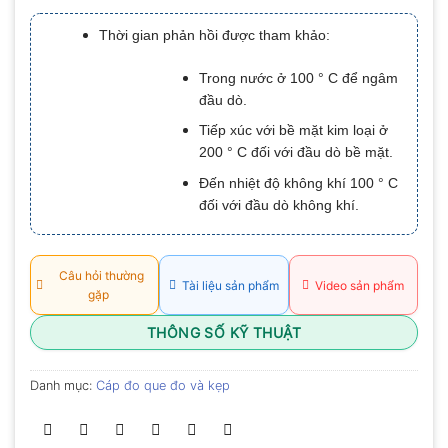
xếp
hạng
Thời gian phản hồi được tham khảo:
0.0
5
sao
Trong nước ở 100 ° C để ngâm
đầu dò.
Tiếp xúc với bề mặt kim loại ở
200 ° C đối với đầu dò bề mặt.
Đến nhiệt độ không khí 100 ° C
đối với đầu dò không khí.
Câu hỏi thường
Tài liệu sản phẩm
Video sản phẩm
gặp
THÔNG SỐ KỸ THUẬT
Danh mục:
Cáp đo que đo và kẹp