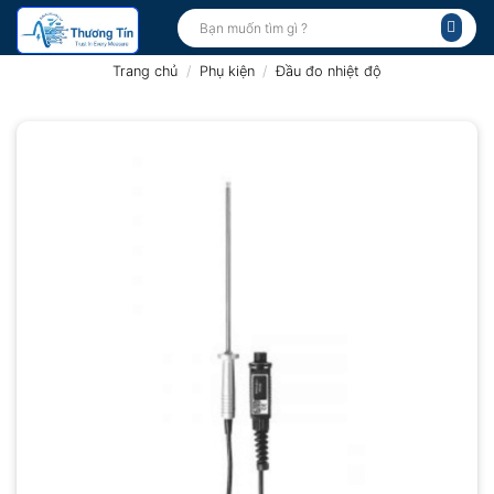
Bỏ
Tìm
kiếm:
qua
nội
Trang chủ
/
Phụ kiện
/
Đầu đo nhiệt độ
dung