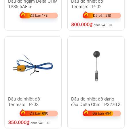
Đầu dò ngâm Delta OHM
Đầu dò nhiệt độ
TP35.5AF.5
Tenmars TP-02
Đã bán 173
Đã bán 218
800.000
₫
chưa VAT 8%
Đầu dò nhiệt độ
Đầu dò nhiệt độ dạng
Tenmars TP-03
cầu Delta Ohm TP3276.2
Đã bán 690
Đã bán 494
350.000
₫
chưa VAT 8%