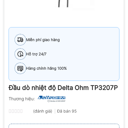
Miễn phí giao hàng
Hỗ trợ 24/7
Hàng chính hãng 100%
Đầu dò nhiệt độ Delta Ohm TP3207P
Thương hiệu:
(đánh giá)
Đã bán
95
Được
xếp
hạng