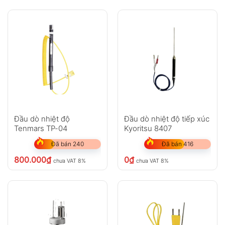
Đầu dò nhiệt độ
Đầu dò nhiệt độ tiếp xúc
Tenmars TP-04
Kyoritsu 8407
Đã bán 240
Đã bán 416
800.000
₫
0
₫
chưa VAT 8%
chưa VAT 8%