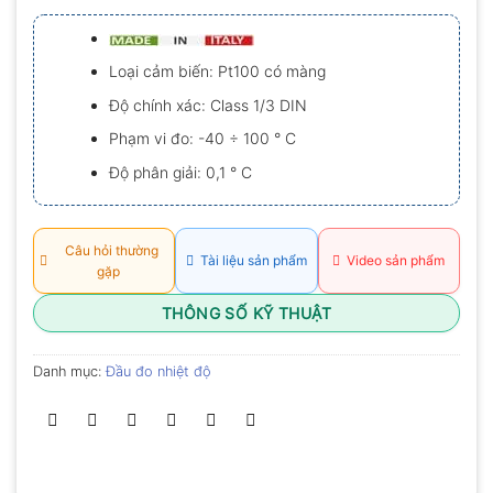
xếp
hạng
0.0
5
Loại cảm biến: Pt100 có màng
sao
Độ chính xác: Class 1/3 DIN
Phạm vi đo: -40 ÷ 100 ° C
Độ phân giải: 0,1 ° C
Câu hỏi thường
Tài liệu sản phẩm
Video sản phẩm
gặp
THÔNG SỐ KỸ THUẬT
Danh mục:
Đầu đo nhiệt độ