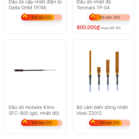
Đầu dò cặp nhiệt điện từ
Đầu dò nhiệt độ
Delta OHM TP745
Tenmars TP-04
Đã bán 222
Đã bán 240
800.000
₫
chưa VAT 8%
Đầu dò Hotwire Kimo
Bộ cảm biến dòng nhiệt
SFC-900 (gió, nhiệt độ)
Hioki Z2012
Đã bán 215
Đã bán 315