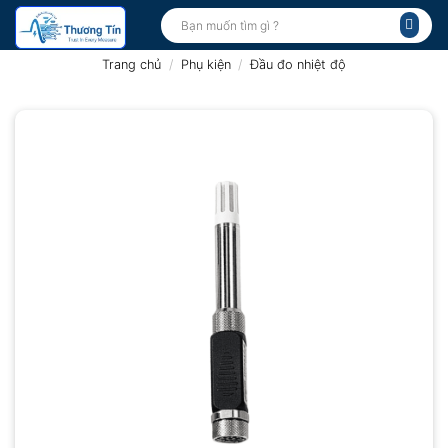
Bỏ
Tìm
kiếm:
qua
nội
Trang chủ
/
Phụ kiện
/
Đầu đo nhiệt độ
dung