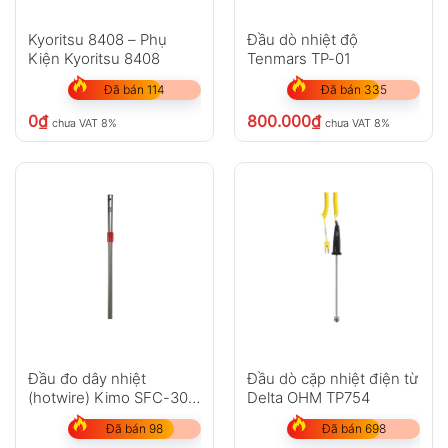
Kyoritsu 8408 – Phụ
Đầu dò nhiệt độ
Kiện Kyoritsu 8408
Tenmars TP-01
Đã bán 114
Đã bán 335
0
₫
800.000
₫
chưa VAT 8%
chưa VAT 8%
Đầu đo dây nhiệt
Đầu dò cặp nhiệt điện từ
(hotwire) Kimo SFC-300
Delta OHM TP754
đo tốc độ gió, nhiệt độ
Đã bán 98
Đã bán 698