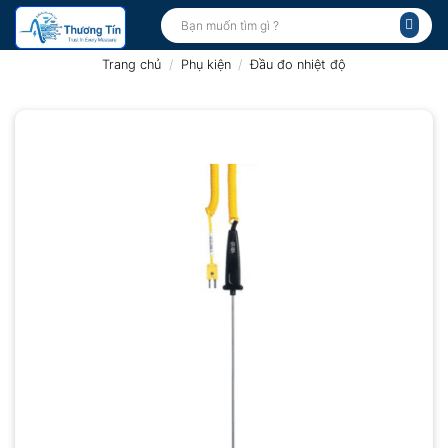
Bỏ
Tìm
kiếm:
qua
nội
Trang chủ
/
Phụ kiện
/
Đầu đo nhiệt độ
dung