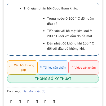
xếp
hạng
Thời gian phản hồi được tham khảo:
0.0
5
sao
Trong nước ở 100 ° C để ngâm
đầu dò.
Tiếp xúc với bề mặt kim loại ở
200 ° C đối với đầu dò bề mặt.
Đến nhiệt độ không khí 100 ° C
đối với đầu dò không khí.
Câu hỏi thường
Tài liệu sản phẩm
Video sản phẩm
gặp
THÔNG SỐ KỸ THUẬT
Danh mục:
Đầu đo nhiệt độ