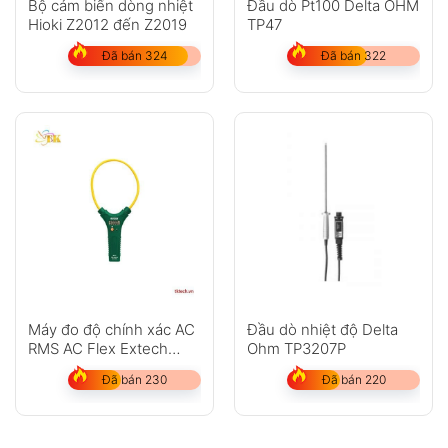
Bộ cảm biến dòng nhiệt
Đầu dò Pt100 Delta OHM
Hioki Z2012 đến Z2019
TP47
Đã bán 324
Đã bán 322
Máy đo độ chính xác AC
Đầu dò nhiệt độ Delta
RMS AC Flex Extech
Ohm TP3207P
MA3018
Đã bán 230
Đã bán 220