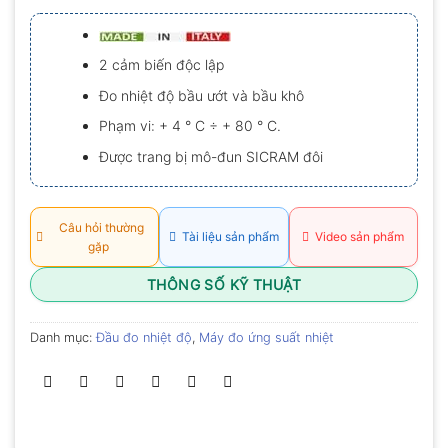
xếp
hạng
0.0
5
2 cảm biến độc lập
sao
Đo nhiệt độ bầu ướt và bầu khô
Phạm vi: + 4 ° C ÷ + 80 ° C.
Được trang bị mô-đun SICRAM đôi
Câu hỏi thường
Tài liệu sản phẩm
Video sản phẩm
gặp
THÔNG SỐ KỸ THUẬT
Danh mục:
Đầu đo nhiệt độ
,
Máy đo ứng suất nhiệt