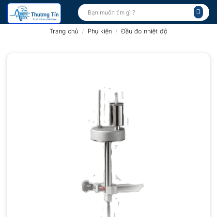
Bỏ
Tìm
kiếm:
qua
nội
Trang chủ
/
Phụ kiện
/
Đầu đo nhiệt độ
dung