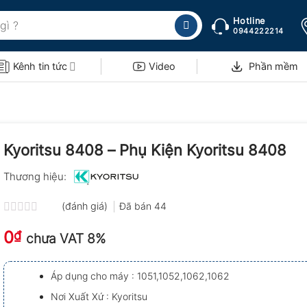
Hotline
0944222214
Kênh tin tức
Video
Phần mềm
Kyoritsu 8408 – Phụ Kiện Kyoritsu 8408
Thương hiệu:
(đánh giá)
Đã bán
44
Được
0
xếp
₫
chưa VAT 8%
hạng
0.0
5
Áp dụng cho máy : 1051,1052,1062,1062
sao
Nơi Xuất Xứ : Kyoritsu