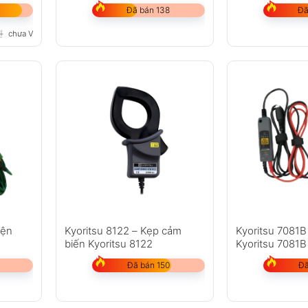
Đã bán 138
Đã
₫
chưa VAT 8%
iện
Kyoritsu 8122 – Kẹp cảm
Kyoritsu 7081B
biến Kyoritsu 8122
Kyoritsu 7081B
Đã bán 150
Đã