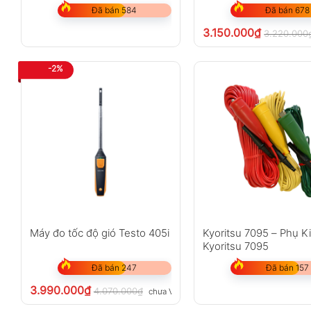
Đã bán 584
Đã bán 678
3.150.000
₫
3.220.000
-2%
Máy đo tốc độ gió Testo 405i
Kyoritsu 7095 – Phụ K
Kyoritsu 7095
Đã bán 247
Đã bán 157
3.990.000
₫
4.070.000
₫
chưa VAT 8%