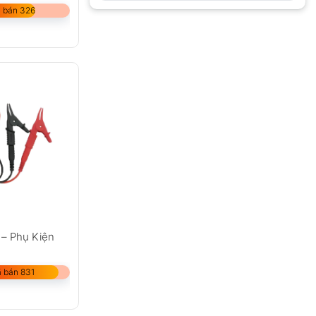
 bán 326
 – Phụ Kiện
 bán 831