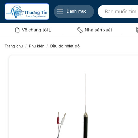
Bỏ
Tìm
qua
Danh mục
kiếm:
nội
dung
Về chúng tôi
Nhà sản xuất
Trang chủ
/
Phụ kiện
/
Đầu đo nhiệt độ