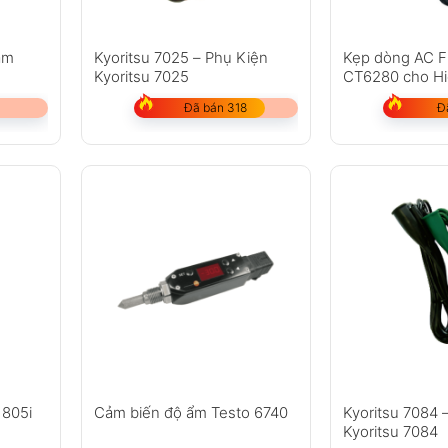
ảm
Kyoritsu 7025 – Phụ Kiện
Kẹp dòng AC Fl
Kyoritsu 7025
CT6280 cho Hi
Đã bán 318
Đ
 805i
Cảm biến độ ẩm Testo 6740
Kyoritsu 7084 
Kyoritsu 7084