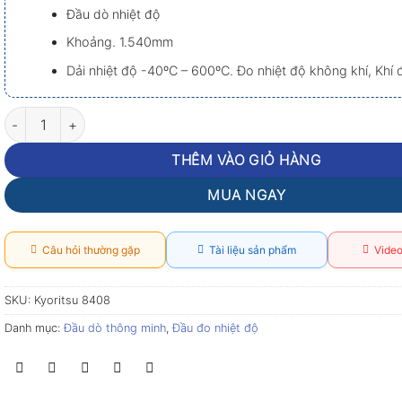
Đầu dò nhiệt độ
Khoảng.
1.540mm
Dải nhiệt độ -40ºC – 600ºC. Đo nhiệt độ không khí, Khí 
Kyoritsu 8408 – Phụ Kiện Kyoritsu 8408 số lượng
THÊM VÀO GIỎ HÀNG
MUA NGAY
Câu hỏi thường gặp
Tài liệu sản phẩm
Video
SKU:
Kyoritsu 8408
Danh mục:
Đầu dò thông minh
,
Đầu đo nhiệt độ