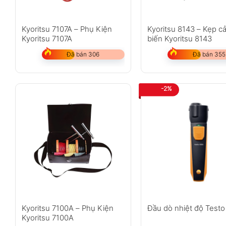
Kyoritsu 7107A – Phụ Kiện
Kyoritsu 8143 – Kẹp c
Kyoritsu 7107A
biến Kyoritsu 8143
Đã bán 306
Đã bán 355
-2%
Kyoritsu 7100A – Phụ Kiện
Đầu dò nhiệt độ Testo
Kyoritsu 7100A