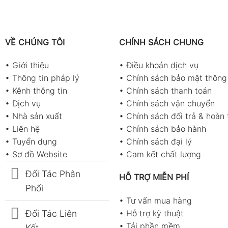
VỀ CHÚNG TÔI
CHÍNH SÁCH CHUNG
•
Giới thiệu
•
Điều khoản dịch vụ
•
Thông tin pháp lý
•
Chính sách bảo mật thông 
•
Kênh thông tin
•
Chính sách thanh toán
•
Dịch vụ
•
Chính sách vận chuyển
•
Nhà sản xuất
•
Chính sách đổi trả & hoàn 
•
Liên hệ
•
Chính sách bảo hành
•
Tuyển dụng
•
Chính sách đại lý
•
Sơ đồ Website
•
Cam kết chất lượng
Đối Tác Phân
HỖ TRỢ MIỄN PHÍ
Phối
•
Tư vấn mua hàng
Đối Tác Liên
•
Hỗ trợ kỹ thuật
•
Tải phần mềm
Kết