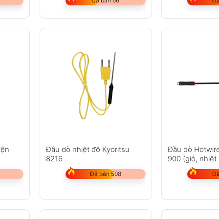
Đã bán 66
Đã
iện
Đầu dò nhiệt độ Kyoritsu
Đầu dò Hotwir
8216
900 (gió, nhiệt
Đã bán 508
Đã