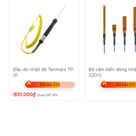
Đầu dò nhiệt độ Tenmars TP-
Bộ cảm biến dòng nhiệ
01
Z2012
Đã bán 335
Đã bán 315
800.000
₫
chưa VAT 8%