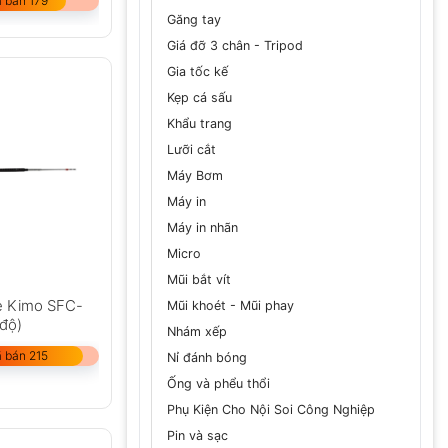
 bán 179
Găng tay
Giá đỡ 3 chân - Tripod
Gia tốc kế
Kẹp cá sấu
Khẩu trang
Lưỡi cắt
Máy Bơm
Máy in
Máy in nhãn
Micro
Mũi bắt vít
e Kimo SFC-
Mũi khoét - Mũi phay
 độ)
Nhám xếp
 bán 215
Nỉ đánh bóng
Ống và phểu thổi
Phụ Kiện Cho Nội Soi Công Nghiệp
Pin và sạc