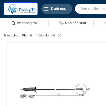
Bỏ
Tìm
qua
Danh mục
kiếm:
nội
dung
Về chúng tôi
Nhà sản xuất
Trang chủ
/
Phụ kiện
/
Đầu đo nhiệt độ