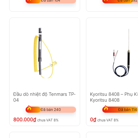
Đã bán 104
Đã bán 592
Đầu dò nhiệt độ Tenmars TP-
Kyoritsu 8408 – Phụ K
04
Kyoritsu 8408
Đã bán 240
Đã bán 114
800.000
₫
0
₫
chưa VAT 8%
chưa VAT 8%