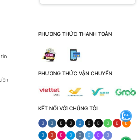
PHƯƠNG THỨC THANH TOÁN
tin
PHƯƠNG THỨC VẬN CHUYỂN
tiền
KẾT NỐI VỚI CHÚNG TÔI