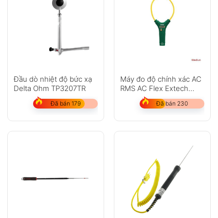
Đầu dò nhiệt độ bức xạ
Máy đo độ chính xác AC
Delta Ohm TP3207TR
RMS AC Flex Extech
MA3018
Đã bán 179
Đã bán 230