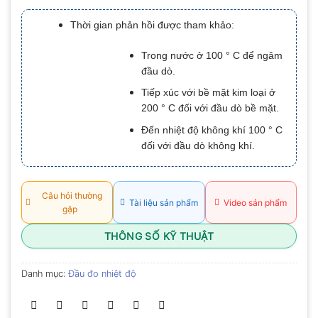
xếp
hạng
Thời gian phản hồi được tham khảo:
0.0
5
sao
Trong nước ở 100 ° C để ngâm
đầu dò.
Tiếp xúc với bề mặt kim loại ở
200 ° C đối với đầu dò bề mặt.
Đến nhiệt độ không khí 100 ° C
đối với đầu dò không khí.
Câu hỏi thường
Tài liệu sản phẩm
Video sản phẩm
gặp
THÔNG SỐ KỸ THUẬT
Danh mục:
Đầu đo nhiệt độ