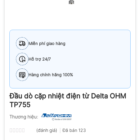
Miễn phí giao hàng
Hỗ trợ 24/7
Hàng chính hãng 100%
Đầu dò cặp nhiệt điện từ Delta OHM
TP755
Thương hiệu:
(đánh giá)
Đã bán
123
Được