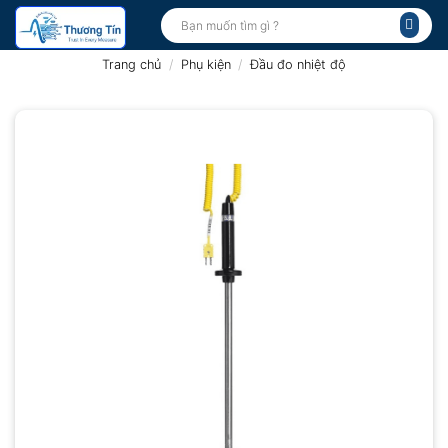
Bỏ
Tìm
kiếm:
qua
nội
Trang chủ
/
Phụ kiện
/
Đầu đo nhiệt độ
dung