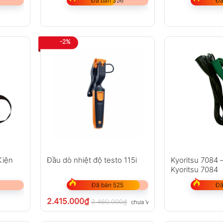
Đã bán 356
Đã
-2%
Kiện
Đầu dò nhiệt độ testo 115i
Kyoritsu 7084 
Kyoritsu 7084
Đã bán 525
Đã
2.415.000
₫
2.460.000
₫
chưa VAT 8%