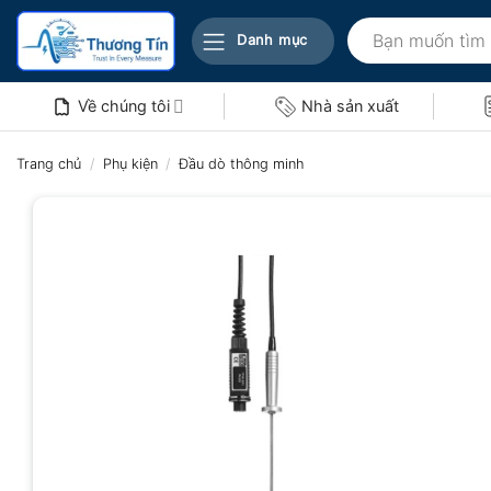
Bỏ
Tìm
qua
Danh mục
kiếm:
nội
dung
Về chúng tôi
Nhà sản xuất
Trang chủ
/
Phụ kiện
/
Đầu dò thông minh