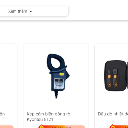
Delta OHM – Ý
Xem thêm
iện
Kẹp cảm biến dòng rò
Đầu dò nhiệt 
Kyoritsu 8121