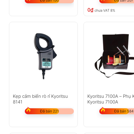
Đã bán 150
Đã bán 207
0
₫
chưa VAT 8%
Kẹp cảm biến rò rỉ Kyoritsu
Kyoritsu 7100A – Phụ 
8141
Kyoritsu 7100A
Đã bán 221
Đã bán 584