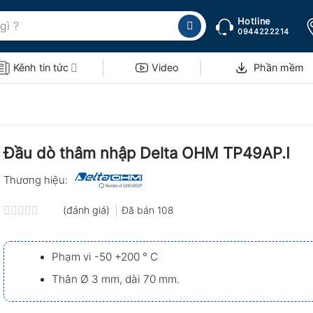
Hotline
0944222214
Kênh tin tức
Video
Phần mềm
Đầu dò thâm nhập Delta OHM TP49AP.I
Thương hiệu:
(đánh giá)
Đã bán
108
Được
xếp
hạng
Phạm vi -50 +200 ° C
0.0
5
Thân Ø 3 mm, dài 70 mm.
sao