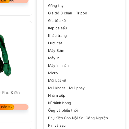
 bán 580
Găng tay
Giá đỡ 3 chân - Tripod
Gia tốc kế
Kẹp cá sấu
Khẩu trang
Lưỡi cắt
Máy Bơm
Máy in
Máy in nhãn
Micro
Mũi bắt vít
Mũi khoét - Mũi phay
– Phụ Kiện
Nhám xếp
Nỉ đánh bóng
 bán 326
Ống và phểu thổi
Phụ Kiện Cho Nội Soi Công Nghiệp
Pin và sạc