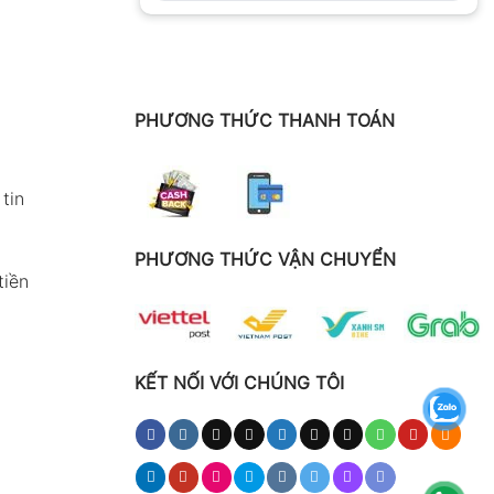
PHƯƠNG THỨC THANH TOÁN
tin
PHƯƠNG THỨC VẬN CHUYỂN
tiền
KẾT NỐI VỚI CHÚNG TÔI