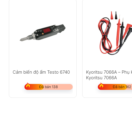
Cảm biến độ ẩm Testo 6740
Kyoritsu 7066A – Phụ 
Kyoritsu 7066A
Đã bán 138
Đã bán 162