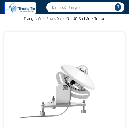
Bỏ
Tìm
kiếm:
qua
nội
Trang chủ
/
Phụ kiện
/
Giá đỡ 3 chân - Tripod
dung