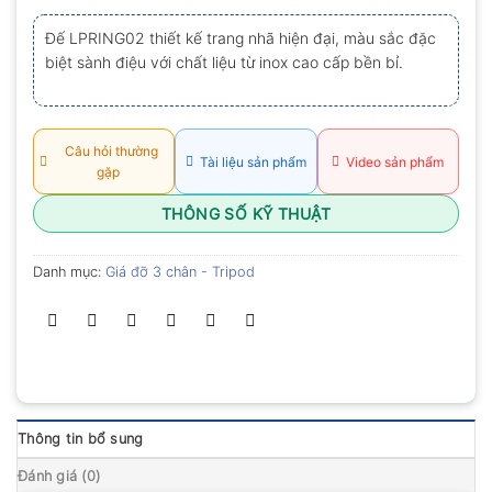
xếp
hạng
Đế LPRING02 thiết kế trang nhã hiện đại, màu sắc đặc
0.0
biệt sành điệu với chất liệu từ inox cao cấp bền bỉ.
5
sao
Câu hỏi thường
Tài liệu sản phẩm
Video sản phẩm
gặp
THÔNG SỐ KỸ THUẬT
Danh mục:
Giá đỡ 3 chân - Tripod
Thông tin bổ sung
Đánh giá (0)