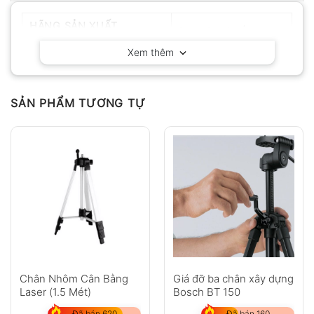
HÃNG SẢN XUẤT
Delta OHM – Ý
Xem thêm
SẢN PHẨM TƯƠNG TỰ
Chân Nhôm Cân Bằng
Giá đỡ ba chân xây dựng
Laser (1.5 Mét)
Bosch BT 150
Đã bán 620
Đã bán 160