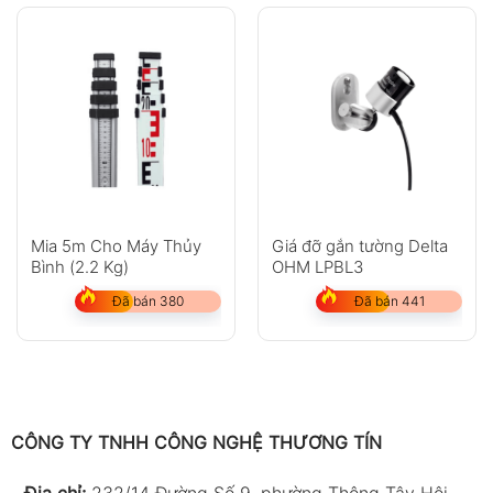
Mia 5m Cho Máy Thủy
Giá đỡ gắn tường Delta
Bình (2.2 Kg)
OHM LPBL3
Đã bán 380
Đã bán 441
CÔNG TY TNHH CÔNG NGHỆ THƯƠNG TÍN
-
Địa chỉ:
232/14 Đường Số 9, phường Thông Tây Hội,