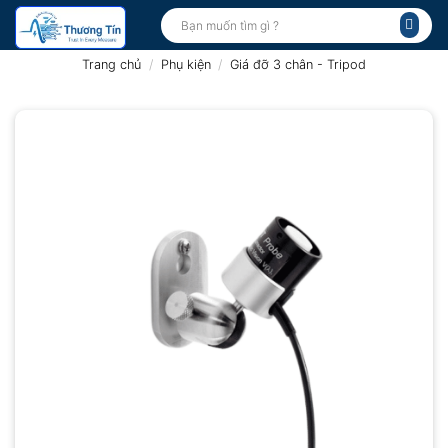
Bỏ
Tìm
kiếm:
qua
nội
Trang chủ
/
Phụ kiện
/
Giá đỡ 3 chân - Tripod
dung