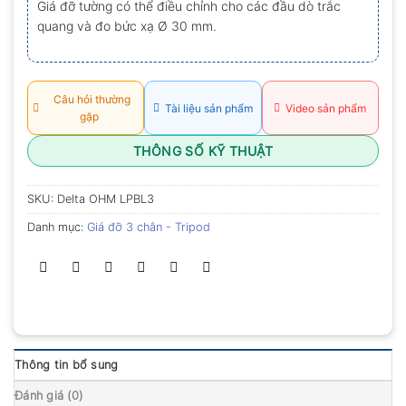
Giá đỡ tường có thể điều chỉnh cho các đầu dò trắc
0.0
quang và đo bức xạ Ø 30 mm.
5
sao
Câu hỏi thường
Tài liệu sản phẩm
Video sản phẩm
gặp
THÔNG SỐ KỸ THUẬT
SKU:
Delta OHM LPBL3
Danh mục:
Giá đỡ 3 chân - Tripod
Thông tin bổ sung
Đánh giá (0)