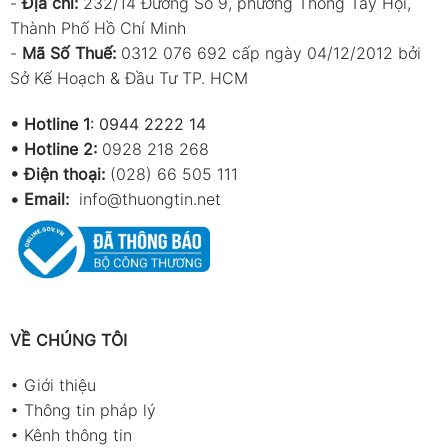
-
Địa chỉ:
232/14 Đường Số 9, phường Thông Tây Hội,
Thành Phố Hồ Chí Minh
-
Mã Số Thuế:
0312 076 692 cấp ngày 04/12/2012 bởi
Sở Kế Hoạch & Đầu Tư TP. HCM
•
Hotline 1
:
0944 2222 14
•
Hotline 2:
0928 218 268
• Điện thoại:
(028) 66 505 111
•
Email:
info@thuongtin.net
VỀ CHÚNG TÔI
•
Giới thiệu
•
Thông tin pháp lý
•
Kênh thông tin