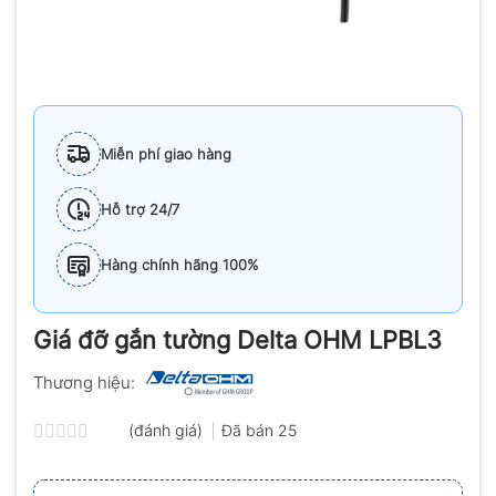
Miễn phí giao hàng
Hỗ trợ 24/7
Hàng chính hãng 100%
Giá đỡ gắn tường Delta OHM LPBL3
Thương hiệu:
(đánh giá)
Đã bán
25
Được
xếp
hạng