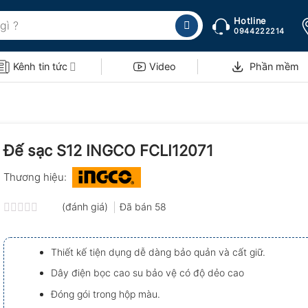
Hotline
0944222214
Kênh tin tức
Video
Phần mềm
Đế sạc S12 INGCO FCLI12071
Thương hiệu:
(đánh giá)
Đã bán
58
Được
xếp
hạng
Thiết kế tiện dụng dễ dàng bảo quản và cất giữ.
0.0
5
Dây điện bọc cao su bảo vệ có độ dẻo cao
sao
Đóng gói trong hộp màu.