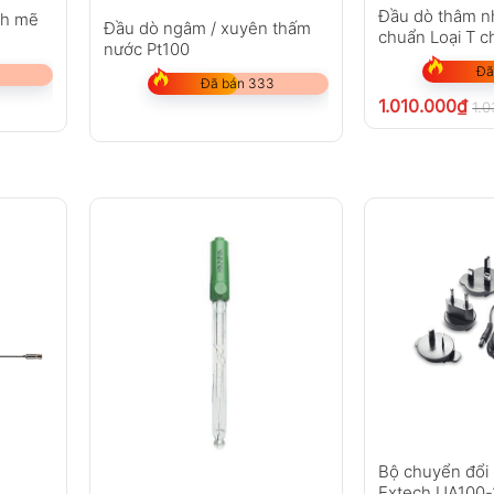
Đầu dò thâm n
nh mẽ
Đầu dò ngâm / xuyên thấm
chuẩn Loại T c
nước Pt100
Đã
Đã bán 333
1.010.000
₫
1.
Bộ chuyển đổi
Extech UA100