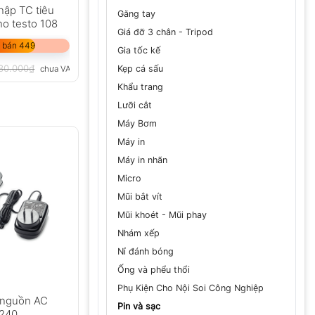
hập TC tiêu
Găng tay
ho testo 108
Giá đỡ 3 chân - Tripod
 bán 449
Gia tốc kế
030.000
₫
Kẹp cá sấu
chưa VAT 8%
Khẩu trang
Lưỡi cắt
Máy Bơm
Máy in
Máy in nhãn
Micro
Mũi bắt vít
Mũi khoét - Mũi phay
Nhám xếp
Nỉ đánh bóng
Ống và phểu thổi
Phụ Kiện Cho Nội Soi Công Nghiệp
 nguồn AC
Pin và sạc
-240