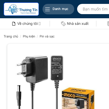
Bỏ
Tìm
qua
Danh mục
kiếm:
nội
dung
Về chúng tôi
Nhà sản xuất
Trang chủ
/
Phụ kiện
/
Pin và sạc