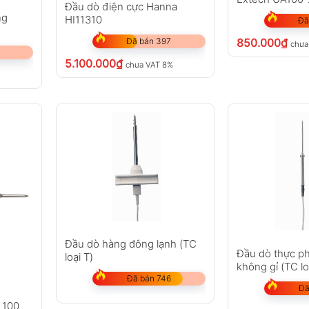
Đầu dò điện cực Hanna
ng
HI11310
Đã
850.000
₫
Đã bán 397
chưa
5.100.000
₫
chưa VAT 8%
Đầu dò hàng đông lạnh (TC
Đầu dò thực p
loại T)
không gỉ (TC lo
Đã bán 746
PUR
Đã
 100