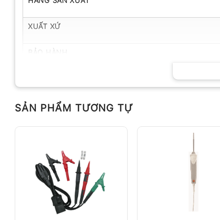
HÃNG SẢN XUẤT
XUẤT XỨ
BẢO HÀNH
SẢN PHẨM TƯƠNG TỰ