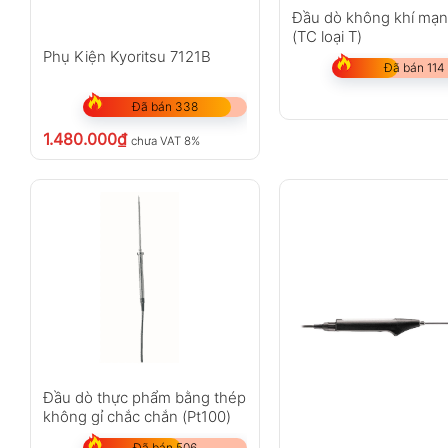
Đầu dò không khí mạ
(TC loại T)
Phụ Kiện Kyoritsu 7121B
Đã bán 114
Đã bán 338
1.480.000
₫
chưa VAT 8%
Đầu dò thực phẩm bằng thép
không gỉ chắc chắn (Pt100)
Đã bán 506