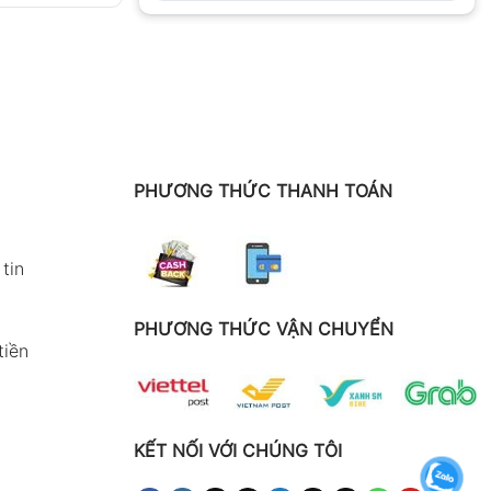
PHƯƠNG THỨC THANH TOÁN
tin
PHƯƠNG THỨC VẬN CHUYỂN
tiền
KẾT NỐI VỚI CHÚNG TÔI